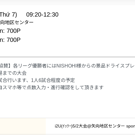
Thứ 7)
09:20-12:30
m: 矢向地区センター
n: 700P
n: 700P
HI協賛】各リーグ優勝者にはNISHOHI様からの景品ドライスプ
昼までの大会
試合行います、1人6試合程度の予定
自スマホ等で点数入力・進行確認をして頂きます
i2U(ｲｯﾂｰ)5/2大会@矢向地区センター sponso