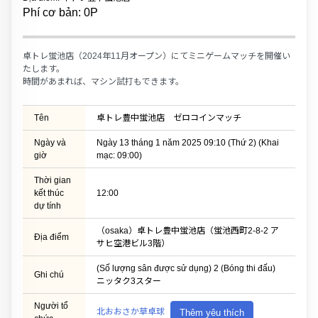
Phí cơ bản: 0P
卓トレ蛍池店（2024年11月オープン）にてミニゲームマッチを開催い
たします。
時間があまれば、マシン試打もできます。
Tên
卓トレ豊中蛍池店 ゼロコインマッチ
Ngày và
Ngày 13 tháng 1 năm 2025 09:10 (Thứ 2) (Khai
giờ
mạc: 09:00)
Thời gian
kết thúc
12:00
dự tính
（osaka）卓トレ豊中蛍池店（蛍池西町2-8-2 ア
Địa điểm
サヒ空港ビル3階）
(Số lượng sân được sử dụng) 2 (Bóng thi đấu)
Ghi chú
ニッタク3スター
Người tổ
北おおさか草卓球
Thêm yêu thích