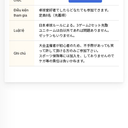
chức
Điều kiện
卓球愛好者でしたらどなたでも参加できます。
tham gia
定員8名（先着順）
日本卓球ルールによる。3ゲーム2セット先取
Luật lệ
ユニホームは白以外であれば問題ありません。
ゼッケンもいりません。
大会主催者が初心者のため、不手際があっても笑
って許して頂ける方のみご参加下さい。
Ghi chú
スポーツ保険等には加入を、しておりませんので
ケガ等の責任は負いかねます。