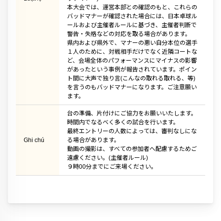
本大会では、運営本部との確認のもと、これらの
バッドマナーが確認された場合には、日本卓球ル
ールおよび主催者ルールに基づき、主催者判断で
警告・失格などの対応を取る場合があります。
県内および県外で、マナーの悪い自分本位の選手
１人のために、対戦相手だけでなく近隣コートな
ど、会場全体のパフォーマンスにマイナスの影響
があったという事例が報告されています。ポイン
ト間に大声で独り言(こんなの取れる取れる、等)
を言うのもバッドマナーになります。ご注意願い
ます。
台の準備、片付けにご協力をお願いいたします。
時間内でなるべく多くの試合を行います。
最終エントリーの人数によっては、審判なしにな
Ghi chú
る場合があります。
動画の撮影は、すべての参加者へ配慮するためご
遠慮ください。(主催者ルール)
９時00分までにご来場ください。