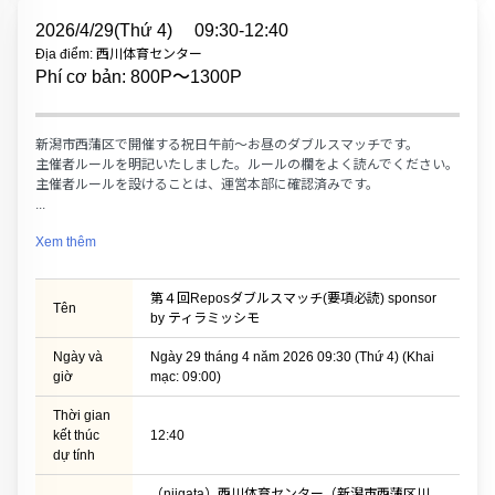
2026/4/29(Thứ 4)
09:30-12:40
Địa điểm: 西川体育センター
Phí cơ bản: 800P〜1300P
新潟市西蒲区で開催する祝日午前～お昼のダブルスマッチです。
主催者ルールを明記いたしました。ルールの欄をよく読んでください。
主催者ルールを設けることは、運営本部に確認済みです。
...
Xem thêm
第４回Reposダブルスマッチ(要項必読) sponsor
Tên
by ティラミッシモ
Ngày và
Ngày 29 tháng 4 năm 2026 09:30 (Thứ 4) (Khai
giờ
mạc: 09:00)
Thời gian
kết thúc
12:40
dự tính
（niigata）西川体育センター（新潟市西蒲区川