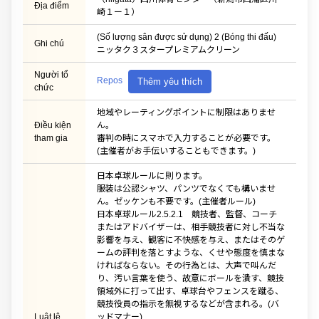
Địa điểm
崎１ー１）
(Số lượng sân được sử dụng) 2 (Bóng thi đấu)
Ghi chú
ニッタク３スタープレミアムクリーン
Người tổ
Repos
Thêm yêu thích
chức
地域やレーティングポイントに制限はありませ
Điều kiện
ん。
tham gia
審判の時にスマホで入力することが必要です。
(主催者がお手伝いすることもできます。)
日本卓球ルールに則ります。
服装は公認シャツ、パンツでなくても構いませ
ん。ゼッケンも不要です。(主催者ルール)
日本卓球ルール2.5.2.1 競技者、監督、コーチ
またはアドバイザーは、相手競技者に対し不当な
影響を与え、観客に不快感を与え、またはそのゲ
ームの評判を落とすような、くせや態度を慎まな
ければならない。その行為とは、大声で叫んだ
り、汚い言葉を使う、故意にボールを潰す、競技
領域外に打って出す、卓球台やフェンスを蹴る、
競技役員の指示を無視するなどが含まれる。(バ
Luật lệ
ッドマナー)