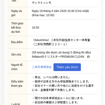
Tên
ティラミッシモ
Ngày và
Ngày 19 tháng 4 năm 2026 10:40 (Chủ nhật)
giờ
(Khai mạc: 10:00)
Thời gian
kết thúc
16:50
dự tính
（fukushima）二本松杉田住民センター体育室
Địa điểm
（二本松市西町２２３－１）
(Số lượng sân được sử dụng) 5 (Bóng thi đấu)
Ghi chú
Nittaku40ミリ 3スターPREMIUM CLEAN 白
Người tổ
二本松卓球協会
Thêm yêu thích
chức
・男女、レベルは問いません。
Điều kiện
・挨拶が出来る方のみ参加資格ありとします。
tham gia
・試合マナーの悪い方や他人に迷惑をかける選手
には、主催者判断で失格とします。
・現行の日本卓球協会ルールに従います。
・試合前の練習は２球程度とします。
Luật lệ