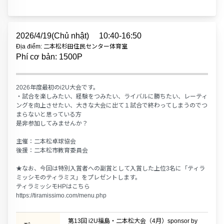
2026/4/19(Chủ nhật)
10:40-16:50
Địa điểm: 二本松杉田住民センター体育室
Phí cơ bản: 1500P
2026年度最初のi2U大会です。
・試合を楽しみたい、経験をつみたい、ライバルに勝ちたい、レーティ
ングを向上させたい、大きな大会に出て１試合で終わってしまうのでつ
まらないと思っている方
是非参加してみませんか？
主催：二本松卓球協会
後援：二本松市教育委員会
★なお、今回は特別入賞者への副賞として入賞した上位3名に「ティラ
ミッシモのティラミス」をプレゼントします。
ティラミッシモHPはこちら
https://tiramissimo.com/menu.php
第13回 i2U福島・二本松大会（4月）sponsor by