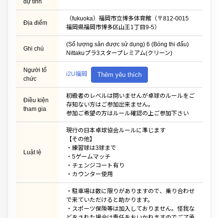
dự tính
（fukuoka）福岡市立博多体育館（〒812-0015
Địa điểm
福岡県福岡市博多区山王1丁目9-5）
(Số lượng sân được sử dụng) 6 (Bóng thi đấu)
Ghi chú
Nittakuプラ3スタープレミアム(クリーン)
Người tổ
i2U福岡
Thêm yêu thích
chức
初級者のレベルは問いませんが卓球のルールをご
Điều kiện
存知ない方はご参加出来ません。
tham gia
参加ご希望の方はルール確認の上ご参加下さい
現行の日本卓球協会ルールに準じます
【その他】
・練習球は3球まで
Luật lệ
・5ゲームマッチ
・チェンジコート有り
・カウンター使用
・駐車場は数に限りがありますので、乗り合わせ
で来ていただけると助かります。
・スポーツ保険等は加入しておりません。怪我な
どをされた場合は責任をおいかねますのでご了承