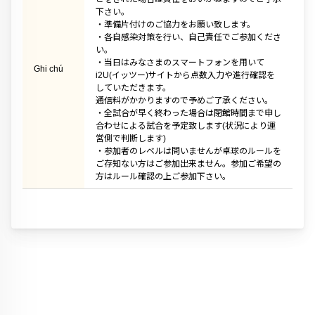
下さい。
・準備片付けのご協力をお願い致します。
・各自感染対策を行い、自己責任でご参加くださ
い。
・当日はみなさまのスマートフォンを用いて
Ghi chú
i2U(イッツー)サイトから点数入力や進行確認を
していただきます。
通信料がかかりますので予めご了承ください。
・全試合が早く終わった場合は閉館時間まで申し
合わせによる試合を予定致します(状況により運
営側で判断します)
・参加者のレベルは問いませんが卓球のルールを
ご存知ない方はご参加出来ません。参加ご希望の
方はルール確認の上ご参加下さい。