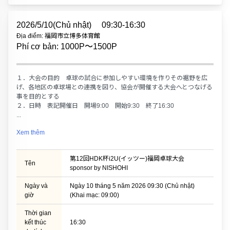
2026/5/10(Chủ nhật)
09:30-16:30
Địa điểm: 福岡市立博多体育館
Phí cơ bản: 1000P〜1500P
１．大会の目的 卓球の試合に参加しやすい環境を作りその裾野を広
げ、各地区の卓球場との連携を図り、協会が開催する大会へとつなげる
事を目的とする
２．日時 表記開催日 開場9:00 開始9:30 終了16:30
...
Xem thêm
第12回HDK杯i2U(イッツー)福岡卓球大会
Tên
sponsor by NISHOHI
Ngày và
Ngày 10 tháng 5 năm 2026 09:30 (Chủ nhật)
giờ
(Khai mạc: 09:00)
Thời gian
kết thúc
16:30