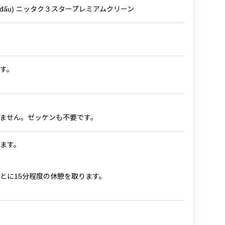
(Bóng thi đấu) ニッタク３スタープレミアムクリーン
す。
ません。ゼッケンも不要です。
ます。
とに15分程度の休憩を取ります。