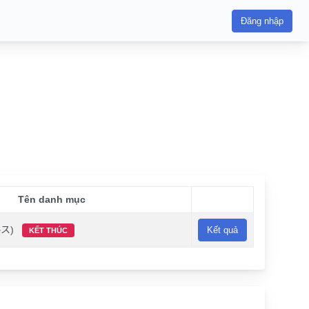
Đăng nhập
Tên danh mục
ス)
Kết quả
KẾT THÚC