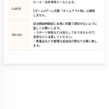
ルール・日本卓球ルールによる。
Luật lệ
5ゲーム3ゲーム先取「タイムアウト制」は適用
しません。
試合開始時間前に会場に到着で遅刻のないように
宜しくお願いします。
・スポーツ保険などは加入しておりませんので、
Ghi chú
怪我などに注意してください。
・貴重品などの管理は各自自己責任でお願い致し
ます。