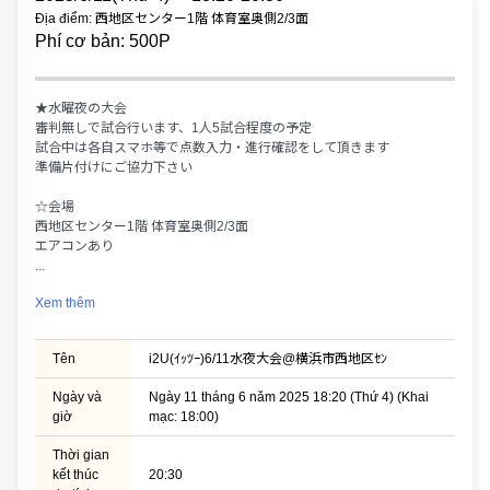
Địa điểm: 西地区センター1階 体育室奥側2/3面
Phí cơ bản: 500P
★水曜夜の大会
審判無しで試合行います、1人5試合程度の予定
試合中は各自スマホ等で点数入力・進行確認をして頂きます
準備片付けにご協力下さい
☆会場
西地区センター1階 体育室奥側2/3面
エアコンあり
...
Xem thêm
Tên
i2U(ｲｯﾂｰ)6/11水夜大会@横浜市西地区ｾﾝ
Ngày và
Ngày 11 tháng 6 năm 2025 18:20 (Thứ 4) (Khai
giờ
mạc: 18:00)
Thời gian
kết thúc
20:30