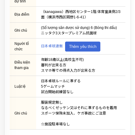
dự tính
（kanagawa）西地区センター1階 体育室奥側2/3
Địa điểm
面（横浜市西区岡野1-6-41）
(Số lượng sân được sử dụng) 6 (Bóng thi đấu)
Ghi chú
ニッタク3スタープレミアム抗菌球
Người tổ
日本卓球連衡
Thêm yêu thích
chức
年齢18歳以上(高校生不可)
Điều kiện
審判が出来る方
tham gia
スマホ等での得点入力が出来る方
日本卓球ルールに準ずる
Luật lệ
5ゲームマッチ
試合開始前練習なし
服装規定無し
なるべくゼッケン又はそれに準ずるものを着用
Ghi chú
スポーツ保険未加入、ケガ事故にご注意
☆施設駐車場なし