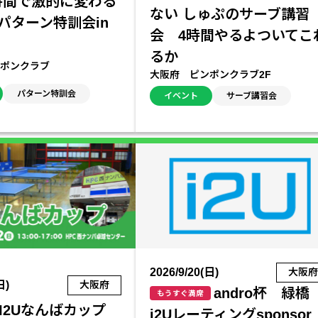
時間で激的に変わる
ない しゅぷのサーブ講習
パターン特訓会in
会 4時間やるよついてこ
るか
ポンクラブ
大阪府 ピンポンクラブ2F
パターン特訓会
イベント
サーブ講習会
2026/9/20(日)
大阪
日)
大阪府
andro杯 緑橋
もうすぐ満席
I2Uなんばカップ
i2Uレーティングsponsor