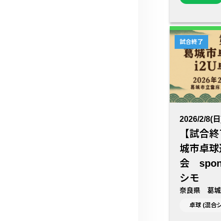
試合終了
2026/2/8(日
【試合終
城市卓球
会 spon
シモ
奈良県 葛城
卓球 (混合