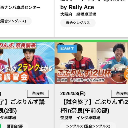
by Rally Ace
C西ナンバ卓球センター
大阪府 緑橋卓球場
(混合シングルス)
混合シングルス
試合終了
)
2026/3/8(日)
奈良県
奈良
了】ごぶりんず講
【試合終了】ごぶりんずi2
良(2部)
杯in奈良(午前の部)
ダ卓球場
奈良県 イシダ卓球場
講習会2部
シングルス (混合シングルス)