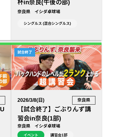
杯in奈良(午後の部)
奈良県 イシダ卓球場
シングルス (混合シングルス)
試合終了
2026/3/8(日)
県
奈良県
U
【試合終了】ごぶりんず講
習会in奈良(1部)
奈良県 イシダ卓球場
イベント
講習会1部