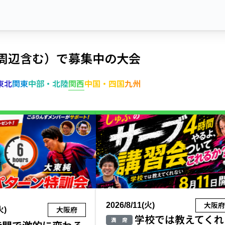
周辺含む）で募集中の大会
東北
関東
中部・北陸
関西
中国・四国
九州
2026/8/11(火)
大阪
火)
大阪府
学校では教えてくれ
満 席