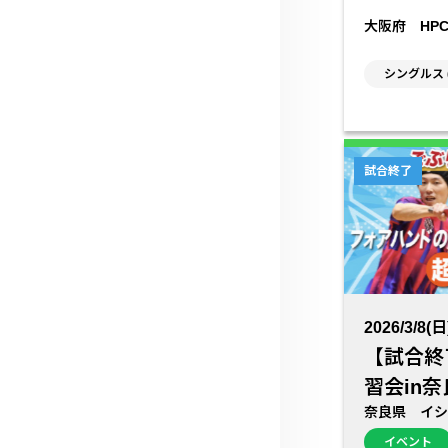
大阪府 HP
シングルス 
試合終了
2026/3/8(日
【試合終
習会in奈
奈良県 イシ
イベント