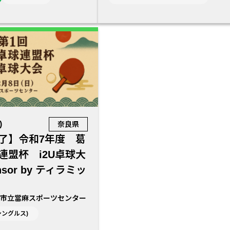
)
奈良県
了】令和7年度 葛
連盟杯 i2U卓球大
sor by ティラミッ
市立當麻スポーツセンター
シングルス)