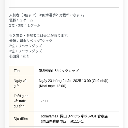
入賞者（3位まで）は田添選手と対戦ができます。
優勝：３ゲーム
2位・3位：１ゲーム
※入賞者・参加者には景品があります。
優勝：岡山リベッツTシャツ
2位：リベッツグッズ
3位：リベッツグッズ
参加賞：あり
Tên
第3回岡山リベッツカップ
Ngày và
Ngày 23 tháng 2 năm 2025 13:00 (Chủ nhật)
giờ
(Khai mạc: 12:00)
Thời gian
kết thúc
17:00
dự tính
（okayama）岡山リベッツ卓球SPOT 倉敷店
Địa điểm
（岡山県倉敷市四十瀬111−1）