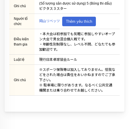
(Số lượng sân được sử dụng) 5 (Bóng thi đấu)
Ghi chú
ビクタス３スター
Người tổ
岡山リベッツ
Thêm yêu thích
chức
・本大会は初参加でも気軽に参加しやすいオープ
Điều kiện
ン大会で男女混合個人戦です。
tham gia
・年齢性別制限なし、レベル不問、どなたでも参
加歓迎です。
Luật lệ
現行日本卓球協会ルール
※スポーツ保険等は加入しておりません。怪我な
どをされた場合は責任をおいかねますのでご了承
Ghi chú
下さい。
※ 駐車場に限りがあります。なるべく公共交通
機関または乗り合わせでお越しください。