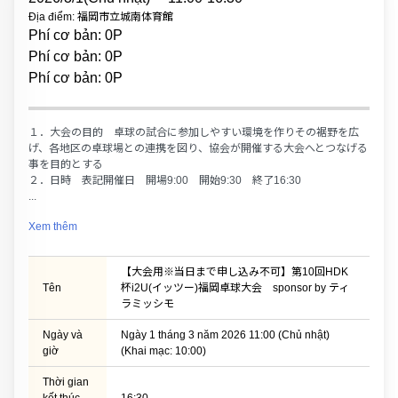
Địa điểm: 福岡市立城南体育館
Phí cơ bản: 0P
Phí cơ bản: 0P
Phí cơ bản: 0P
１．大会の目的 卓球の試合に参加しやすい環境を作りその裾野を広
げ、各地区の卓球場との連携を図り、協会が開催する大会へとつなげる
事を目的とする
２．日時 表記開催日 開場9:00 開始9:30 終了16:30
...
Xem thêm
【大会用※当日まで申し込み不可】第10回HDK
Tên
杯i2U(イッツー)福岡卓球大会 sponsor by ティ
ラミッシモ
Ngày và
Ngày 1 tháng 3 năm 2026 11:00 (Chủ nhật)
giờ
(Khai mạc: 10:00)
Thời gian