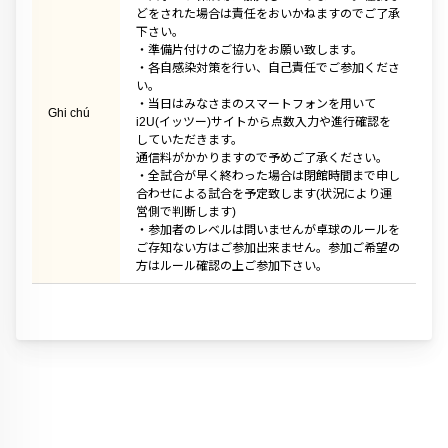
どをされた場合は責任をおいかねますのでご了承
下さい。
・準備片付けのご協力をお願い致します。
・各自感染対策を行い、自己責任でご参加くださ
い。
・当日はみなさまのスマートフォンを用いて
Ghi chú
i2U(イッツー)サイトから点数入力や進行確認を
していただきます。
通信料がかかりますので予めご了承ください。
・全試合が早く終わった場合は閉館時間まで申し
合わせによる試合を予定致します(状況により運
営側で判断します)
・参加者のレベルは問いませんが卓球のルールを
ご存知ない方はご参加出来ません。参加ご希望の
方はルール確認の上ご参加下さい。