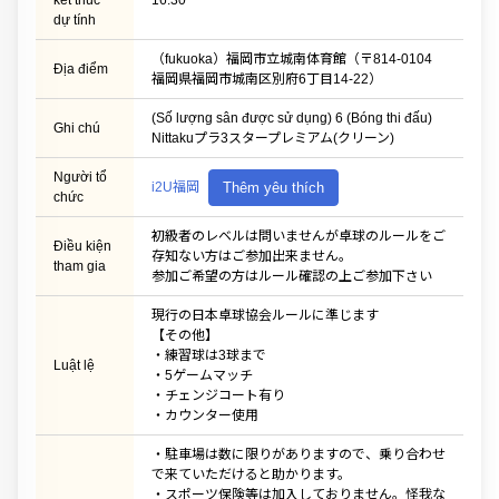
kết thúc
16:30
dự tính
（fukuoka）福岡市立城南体育館（〒814-0104
Địa điểm
福岡県福岡市城南区別府6丁目14-22）
(Số lượng sân được sử dụng) 6 (Bóng thi đấu)
Ghi chú
Nittakuプラ3スタープレミアム(クリーン)
Người tổ
i2U福岡
Thêm yêu thích
chức
初級者のレベルは問いませんが卓球のルールをご
Điều kiện
存知ない方はご参加出来ません。
tham gia
参加ご希望の方はルール確認の上ご参加下さい
現行の日本卓球協会ルールに準じます
【その他】
・練習球は3球まで
Luật lệ
・5ゲームマッチ
・チェンジコート有り
・カウンター使用
・駐車場は数に限りがありますので、乗り合わせ
で来ていただけると助かります。
・スポーツ保険等は加入しておりません。怪我な