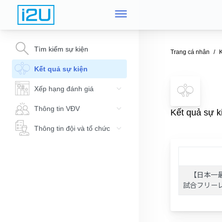
Tìm kiếm sự kiện
Trang cá nhân
K
Kết quả sự kiện
Xếp hạng đánh giá
Thông tin VĐV
Kết qu
Thông tin đội và tổ chức
【日本一最
試合フリー