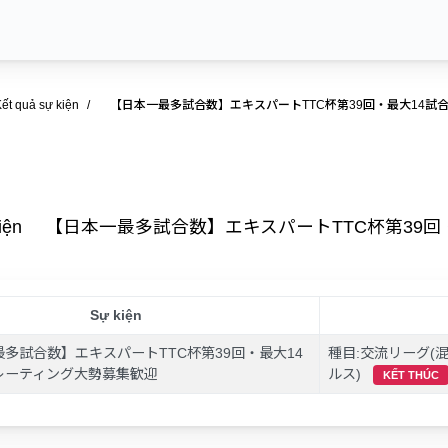
ết quả sự kiện
【日本一最多試合数】エキスパートTTC杯第39回・最大14試合フリーレ
ả sự kiện 【日本一最多試合数】エキスパートTTC杯第
Sự kiện
多試合数】エキスパートTTC杯第39回・最大14
種目:交流リーグ(混
レーティング大勢募集歓迎
ルス)
KẾT THÚC