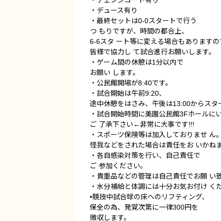
・チェンジコート有り
・デュース有り
・最終セットは0-0スタートで行う
つ もりですが、時間の都合上、
6-6スタ ート等に変える場合もあります
皆様で協力し て試合進行お願いします。
・ゲーム間の休憩は1分以内で
お願い します。
・公民館開場が8:40です。
・試合開始は午前9:20、
途中休憩をはさみ、午後は13:00からス
・試合開始時間に美園公民館3Fホールに
ご 了承下さい←非常に大事です!!!
・スポーツ保険等は加入しておりませ ん
怪我などをされた場合は責任をお いかね
・各自感染対策を行い、自己責任で
ご 参加ください。
・貴重品などの管理は自己責任でお願 い
・水分補給と体調には十分お気お付け く
•競技中試合球の床へのリフティング、
保全の為、発覚次第に一律300円を
徴収します。