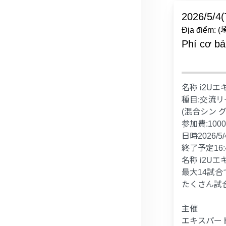
2026/5/4(
Địa điể
Phí cơ b
名称 i2U
種目:交流リ
(混合シン 
参加費:100
日時2026/5/4
終了予定16:
名称 i2U
最大14試
たくさん試
主催
エキスパート