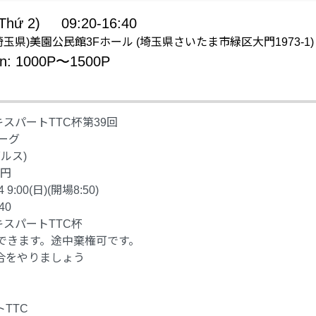
Thứ 2)
09:20-16:40
m: (埼玉県)美園公民館3Fホール (埼玉県さいたま市緑区大門1973-1)
ản: 1000P〜1500P
エキスパートTTC杯第39回
ーグ
グルス)
0円
 9:00(日)(開場8:50)
40
エキスパートTTC杯
合できます。途中棄権可です。
合をやりましょう
TTC