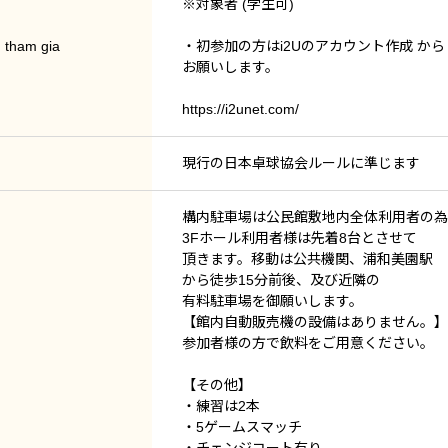
※対象者 (学生可)
n tham gia
・初参加の方はi2Uのアカウント作成 から
お願いします。
https://i2unet.com/
現行の日本卓球協会ルールに準じます
構内駐車場は公民館敷地内全体利用者の為
3Fホール利用者様は先着8台とさせて
頂きます。移動は公共機関、浦和美園駅
から徒歩15分前後、及び近隣の
有料駐車場を御願いします。
【館内自動販売機の設備はありません。】
参加者様の方で飲料をご用意ください。
【その他】
・練習は2本
・5ゲームスマッチ