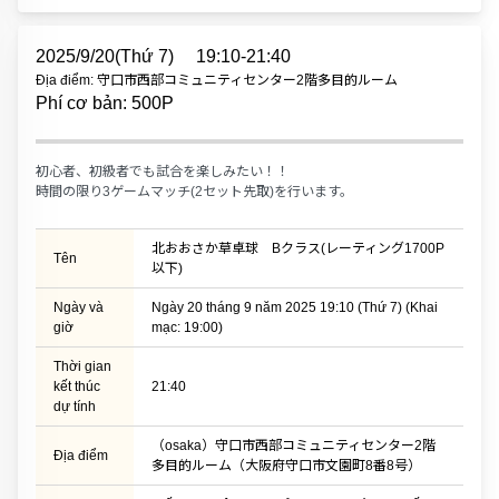
2025/9/20(Thứ 7)
19:10-21:40
Địa điểm: 守口市西部コミュニティセンター2階多目的ルーム
Phí cơ bản: 500P
初心者、初級者でも試合を楽しみたい！！
時間の限り3ゲームマッチ(2セット先取)を行います。
北おおさか草卓球 Bクラス(レーティング1700P
Tên
以下)
Ngày và
Ngày 20 tháng 9 năm 2025 19:10 (Thứ 7) (Khai
giờ
mạc: 19:00)
Thời gian
kết thúc
21:40
dự tính
（osaka）守口市西部コミュニティセンター2階
Địa điểm
多目的ルーム（大阪府守口市文園町8番8号）