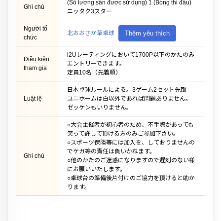
(Số lượng sân được sử dụng) 1 (Bóng thi đấu)
Ghi chú
ニッタク3スター
Người tổ
北おおさか草卓球
Thêm yêu thích
chức
i2Uレーティングにおいて1700P以下のかたのみ
Điều kiện
エントリーできます。
tham gia
定員10名（先着順）
日本卓球ルールによる。3ゲーム2セット先取
Luật lệ
ユニホームは白以外であれば問題ありません。
ゼッケンもいりません。
○大会主催者が初心者のため、不手際があっても
笑って許して頂ける方のみご参加下さい。
○スポーツ保険等には加入を、しておりませんの
でケガ等の責任は負いかねます。
Ghi chú
○他のかたのご迷惑になりますので遅刻のない様
にお願いいたします。
○卓球台の準備後片付けのご協力を頂けると助か
ります。