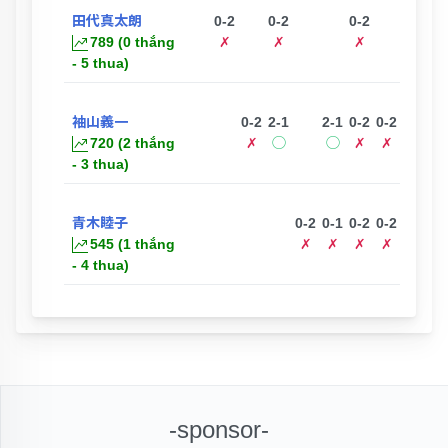
田代真太朗
0-2
0-2
0-2
0-2
ー
789 (0 thắng
✗
✗
✗
✗
- 5 thua)
袖山義一
0-2
2-1
2-1
0-2
0-2
720 (2 thắng
✗
◯
◯
✗
✗
- 3 thua)
青木睦子
0-2
0-1
0-2
0-2
2-
545 (1 thắng
✗
✗
✗
✗
◯
- 4 thua)
-sponsor-