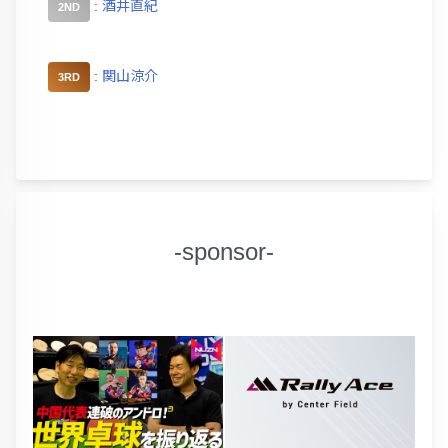
:
酒井直紀
2ND
:
関山涼介
3RD
-sponsor-