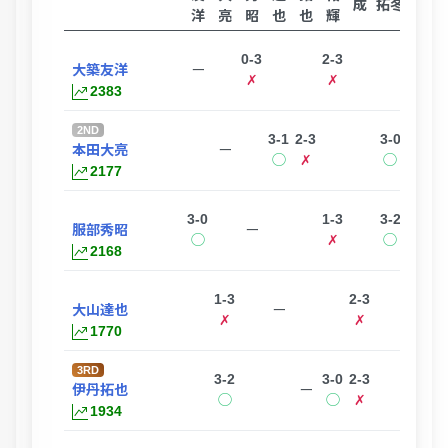
成
拓冬
洋
亮
昭
也
也
輝
司
0-3
2-3
3-0
大築友洋
ー
✗
✗
◯
2383
2ND
3-1
2-3
3-0
3-0
本田大亮
ー
◯
✗
◯
◯
2177
3-0
1-3
3-2
1-3
服部秀昭
ー
◯
✗
◯
✗
2168
1-3
2-3
3
大山達也
ー
✗
✗
1770
3RD
3-2
3-0
2-3
伊丹拓也
ー
◯
◯
✗
1934