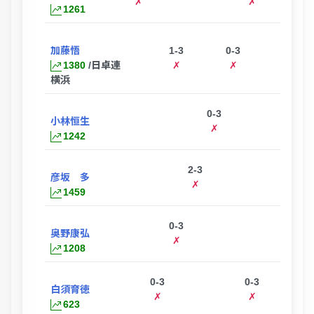
✗
✗
1261
加藤悟
1-3
0-3
1380
/日卓連
✗
✗
横浜
0-3
0
小林恒生
✗
1242
2-3
1
彦坂 多
✗
1459
0-3
奥野康弘
✗
1208
0-3
0-3
白須育徳
✗
✗
623