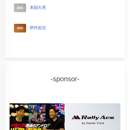
:
本田大亮
2ND
:
伊丹拓也
3RD
-sponsor-