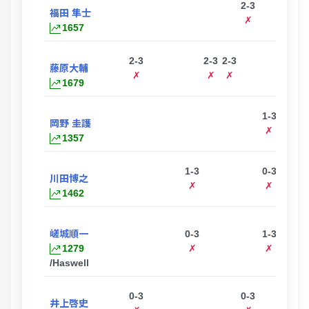
2-3
福田 隼士
✗
1657
2-3
2-3
2-3
藤原大輔
✗
✗
✗
1679
1-3
0
岡野 圭護
✗
1357
1-3
0-3
1-3
川田博之
✗
✗
✗
1462
嵯城順一
0-3
1-3
1-3
3
1279
✗
✗
✗
/Haswell
0-3
0-3
井上啓史