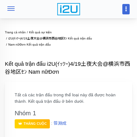
Trang cá nhân
Kết quả sự kiện
i2U(ｲｯﾂｰ)4/19土夜大会@横浜市西谷地区ｾﾝ Kết quả trận đấu
Nam nữĐơn Kết quả trận đấu
Kết quả trận đấu i2U(ｲｯﾂｰ)4/19土夜大会@横浜市西
谷地区ｾﾝ Nam nữĐơn
Tất cả các trận đấu trong thể loại này đã được hoàn
thành. Kết quả trận đấu ở bên dưới.
Nhóm 1
:
笹淵成
THẮNG CUỘC