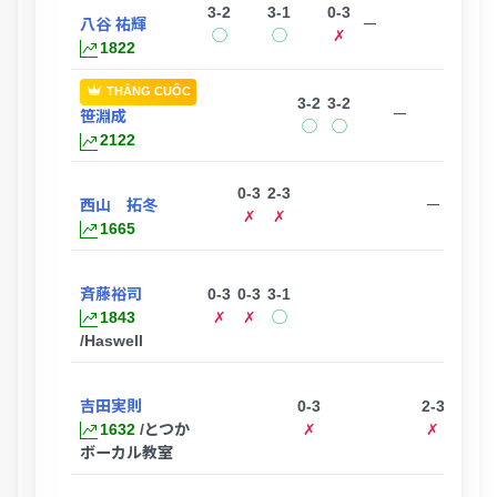
3-2
3-1
0-3
八谷 祐輝
ー
◯
◯
✗
1822
THẮNG CUỘC
3-2
3-2
ー
笹淵成
◯
◯
2122
0-3
2-3
3
西山 拓冬
ー
✗
✗
1665
斉藤裕司
0-3
0-3
3-1
ー
1843
✗
✗
◯
/Haswell
吉田実則
0-3
2-3
1632
/とつか
✗
✗
ボーカル教室