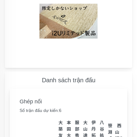
Danh sách trận đấu
Ghép nối
Số trận đấu dự kiến:6
大
本
服
大
伊
八
斉
笹
西
築
田
部
山
丹
谷
藤
淵
山
友
大
秀
達
拓
祐
裕