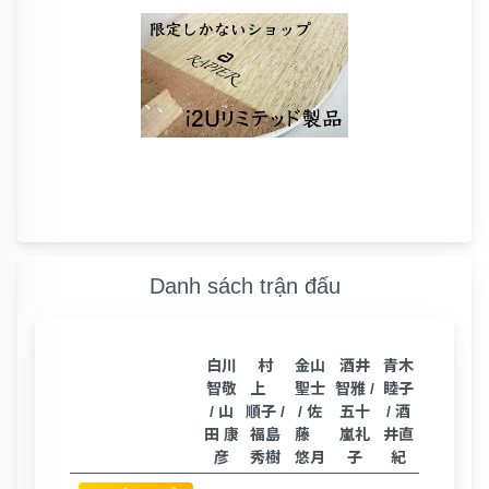
Danh sách trận đấu
白川
村
金山
酒井
青木
智敬
上
聖士
智雅 /
睦子
/ 山
順子 /
/ 佐
五十
/ 酒
田 康
福島
藤
嵐礼
井直
彦
秀樹
悠月
子
紀