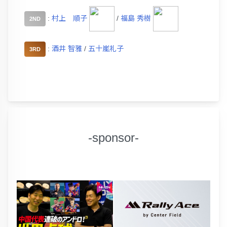
:
村上 順子
/
福島 秀樹
2ND
:
酒井 智雅
/
五十嵐礼子
3RD
-sponsor-