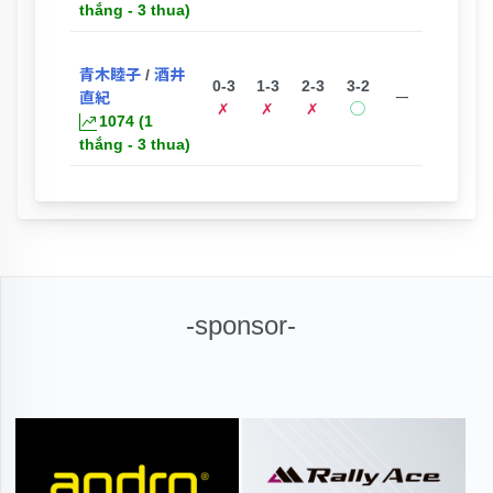
thắng - 3 thua)
青木睦子
/
酒井
0-3
1-3
2-3
3-2
直紀
ー
✗
✗
✗
◯
1074 (1
thắng - 3 thua)
-sponsor-