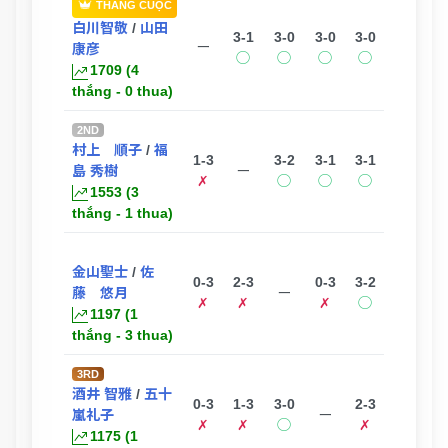
THẮNG CUỘC
白川智敬
/
山田
3-1
3-0
3-0
3-0
ー
康彦
◯
◯
◯
◯
1709 (4
thắng - 0 thua)
2ND
村上 順子
/
福
1-3
3-2
3-1
3-1
島 秀樹
ー
✗
◯
◯
◯
1553 (3
thắng - 1 thua)
金山聖士
/
佐
0-3
2-3
0-3
3-2
藤 悠月
ー
✗
✗
✗
◯
1197 (1
thắng - 3 thua)
3RD
酒井 智雅
/
五十
0-3
1-3
3-0
2-3
嵐礼子
ー
✗
✗
◯
✗
1175 (1