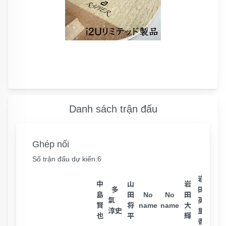
Danh sách trận đấu
Ghép nối
Số trận đấu dự kiến:6
岩
中
山
岩
多
田
竹
島
田
No
No
田
氣
英
中
賢
将
name
name
大
淳史
里
快斗
也
平
輝
香