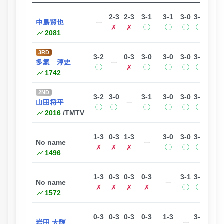
2-3
2-3
3-1
3-1
3-0
3-0
1-3
中島賢也
ー
✗
✗
◯
◯
◯
◯
✗
2081
3RD
3-2
0-3
3-0
3-0
3-0
3-0
0-3
多氣 淳史
ー
◯
✗
◯
◯
◯
◯
✗
1742
2ND
3-2
3-0
3-1
3-0
3-0
3-0
0-3
山田将平
ー
◯
◯
◯
◯
◯
◯
✗
2016
/TMTV
1-3
0-3
1-3
3-0
3-0
3-0
1-3
No name
ー
✗
✗
✗
◯
◯
◯
✗
1496
1-3
0-3
0-3
0-3
3-1
3-0
0-3
No name
ー
✗
✗
✗
✗
◯
◯
✗
1572
0-3
0-3
0-3
0-3
1-3
3-1
0-3
岩田 大輝
ー