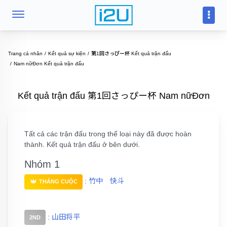
Trang cá nhân
Kết quả sự kiện
第1回さっぴー杯 Kết quả trận đấu
Nam nữĐơn Kết quả trận đấu
Kết quả trận đấu 第1回さっぴー杯 Nam nữĐơn
Tất cả các trận đấu trong thể loại này đã được hoàn
thành. Kết quả trận đấu ở bên dưới.
Nhóm 1
:
竹中 快斗
THẮNG CUỘC
:
山田将平
2ND