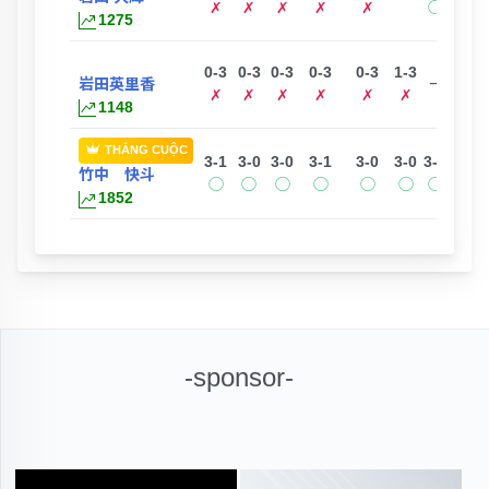
✗
✗
✗
✗
✗
◯
✗
1275
0-3
0-3
0-3
0-3
0-3
1-3
0-3
岩田英里香
ー
✗
✗
✗
✗
✗
✗
✗
1148
THẮNG CUỘC
3-1
3-0
3-0
3-1
3-0
3-0
3-0
ー
竹中 快斗
◯
◯
◯
◯
◯
◯
◯
1852
-sponsor-