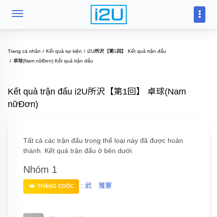
Trang cá nhân
Kết quả sự kiện
i2U所沢【第1回】 Kết quả trận đấu
卓球(Nam nữĐơn) Kết quả trận đấu
Kết quả trận đấu i2U所沢【第1回】 卓球(Nam
nữĐơn)
Tất cả các trận đấu trong thể loại này đã được hoàn
thành. Kết quả trận đấu ở bên dưới.
Nhóm 1
:
武 雅憲
THẮNG CUỘC