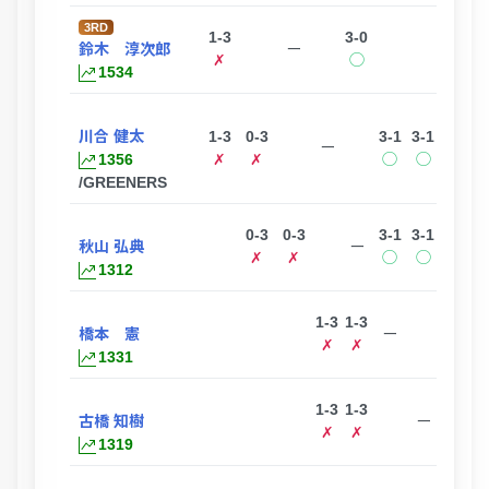
3RD
1-3
3-0
3-0
鈴木 淳次郎
ー
✗
◯
◯
1534
川合 健太
1-3
0-3
3-1
3-1
ー
1356
✗
✗
◯
◯
/GREENERS
0-3
0-3
3-1
3-1
秋山 弘典
ー
✗
✗
◯
◯
1312
1-3
1-3
3-0
橋本 憲
ー
✗
✗
◯
1331
1-3
1-3
3-0
古橋 知樹
ー
✗
✗
◯
1319