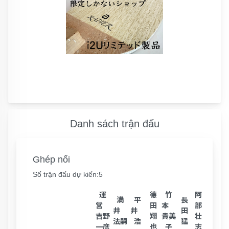
Danh sách trận đấu
Ghép nối
Số trận đấu dự kiến:5
運
德
竹
阿
満
平
長
浜
営
田
本
部
井
井
田
崎
吉野
翔
貴美
壮
法嗣
浩
猛
圭
一彦
也
子
志