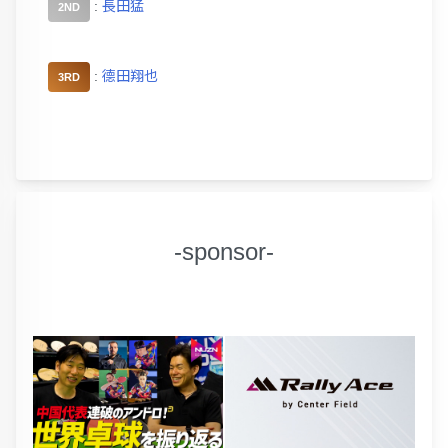
:
長田猛
2ND
:
德田翔也
3RD
-sponsor-