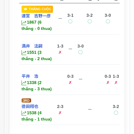
THẮNG CUỘC
3-1
3-2
3-0
運営 吉野一彦
ー
◯
◯
◯
1867 (6
thắng - 0 thua)
満井 法嗣
1-3
3-0
2-3
ー
1551 (3
✗
◯
✗
thắng - 2 thua)
平井 浩
0-3
0-3
1-3
ー
1338 (2
✗
✗
✗
thắng - 3 thua)
3RD
德田翔也
2-3
3-2
3-1
ー
1538 (4
✗
◯
◯
thắng - 1 thua)