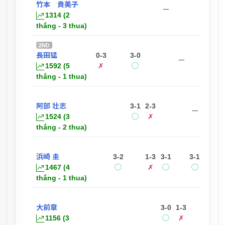
竹本 貴美子
1-3
0-
ー
1314 (2
✗
✗
thắng - 3 thua)
2ND
長田猛
0-3
3-0
3-
ー
1592 (5
✗
◯
thắng - 1 thua)
阿部 壮志
3-1
2-3
1-3
ー
1524 (3
◯
✗
✗
thắng - 2 thua)
浜崎 圭
3-2
1-3
3-1
3-1
ー
1467 (4
◯
✗
◯
◯
thắng - 1 thua)
大前章
3-0
1-3
1156 (3
◯
✗