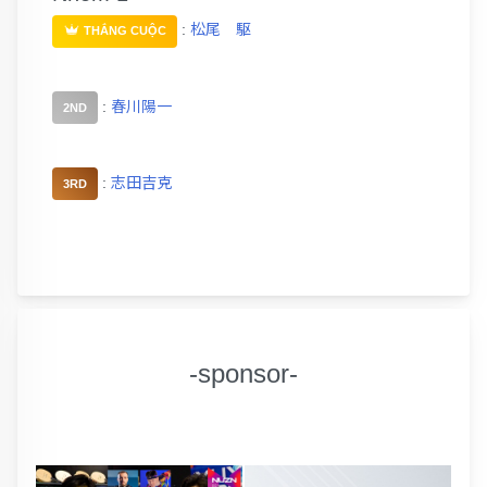
:
松尾 駆
THẮNG CUỘC
:
春川陽一
2ND
:
志田吉克
3RD
-sponsor-