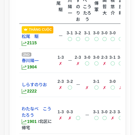
川
す
べ
田
根
島
田
尾
傳
陽
の
こう
哲
悠
良
吉
駆
軍
一
り
たろ
大
介
和
克
お
う
THẮNG CUỘC
3-1
3-2
3-1
3-0
3-0
3-0
3-2
ー
松尾 駆
◯
◯
◯
◯
◯
◯
◯
◯
2115
2ND
1-3
2-3
3-0
3-0
2-3
3-1
3-1
3-1
春川陽一
ー
✗
✗
◯
◯
✗
◯
◯
◯
1904
2-3
3-2
3-1
3-0
3-2
しらすのりお
ー
✗
◯
✗
◯
✗
◯
✗
◯
2222
わたなべ こう
1-3
0-3
3-1
3-0
2-3
3-1
0-3
たろう
ー
✗
✗
◯
◯
◯
✗
◯
✗
1901
/北区に
帰宅