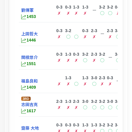
0-3
0-3
1-3
1-3
3-2
3-2
0-3
2-3
劉傳軍
ー
✗
✗
✗
✗
◯
◯
✗
✗
1453
0-3
3-2
0-3
2-3
2-3
3-2
2-3
上田哲大
ー
✗
◯
◯
✗
✗
✗
◯
✗
1446
0-3
1-3
0-3
3-2
2-3
3-2
3-0
0-3
関根悠介
ー
✗
✗
✗
◯
✗
◯
◯
✗
1551
1-3
1-3
3-0
2-3
0-3
0-3
福島良和
ー
✗
✗
◯
✗
◯
✗
✗
✗
1409
3RD
2-3
1-3
2-3
3-0
3-2
3-2
3-0
3-0
志田吉克
ー
✗
✗
✗
◯
◯
◯
◯
◯
1617
0-3
0-3
0-3
1-3
1-3
3-2
3-2
3-2
1-3
齋藤 大地
✗
✗
✗
✗
✗
◯
◯
◯
✗