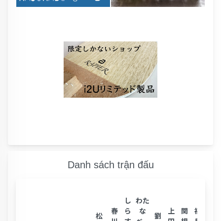
Danh sách trận đấu
し
わた
春
ら
な
上
関
福
志
松
劉