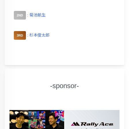
:
菊池航生
2ND
:
杉本俊太郎
3RD
-sponsor-