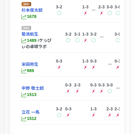
3RD
3-2
1-3
2-3
3-0
3-0
3-1
杉本俊太郎
ー
◯
✗
✗
◯
◯
◯
1678
2ND
菊池航生
3-2
3-1
1-3
3-2
3-0
ー
1489
/ケっぴ
◯
◯
✗
◯
◯
ぃの卓球ラボ
0-3
1-3
0-3
0-3
3-2
米田弥生
ー
✗
✗
✗
✗
◯
989
0-3
2-3
0-3
0-3
3-0
3-2
中野 敬士郎
ー
✗
✗
✗
✗
◯
◯
1513
3-2
0-3
1-3
2-3
2-3
立花 一馬
ー
◯
✗
✗
✗
✗
1512