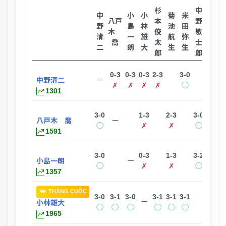
杉
中
中
小
小
菊
米
立
八戸
本
野
野
島
林
池
田
花
木
俊
敬
清
一
雄
航
弥
一
喬
太
士
二
朗
大
生
生
馬
郎
郎
0-3
0-3
0-3
2-3
3-0
2-3
中野清二
ー
✗
✗
✗
✗
◯
✗
1301
3-0
1-3
2-3
3-0
3-0
八戸木 喬
ー
◯
✗
✗
◯
◯
1591
3-0
0-3
1-3
3-2
小島一朗
ー
◯
✗
✗
◯
1357
THẮNG CUỘC
3-0
3-1
3-0
3-1
3-1
3-1
ー
小林雄大
◯
◯
◯
◯
◯
◯
1965