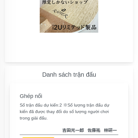
Danh sách trận đấu
Ghép nối
Số trận đấu dự kiến:2 ※Số lượng trận đấu dự
kiến ​​​​đã được thay đổi do số lượng người chơi
trong giải đấu.
吉田光一郎
佐藤祐
林研一