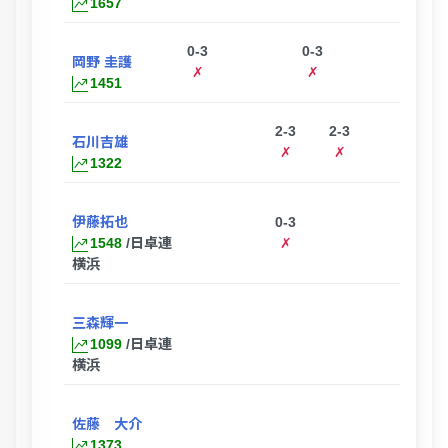
1657
0-3
0-3
岡野 圭護
✗
✗
1451
2-3
2-3
石川吉雄
✗
✗
1322
伊藤拓也
0-3
1548
/日卓連
✗
横浜
三森輝一
1099
/日卓連
横浜
0-3
佐藤 大介
✗
1373