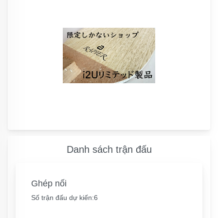
Danh sách trận đấu
Ghép nối
Số trận đấu dự kiến:6