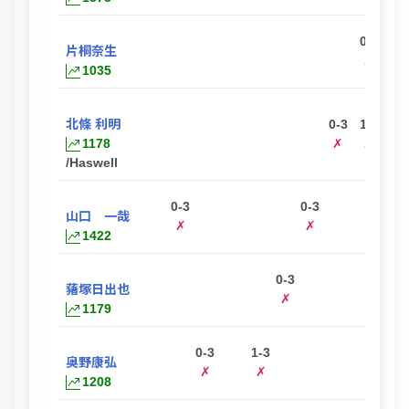
0-3
片桐奈生
✗
1035
北條 利明
0-3
1-3
1178
✗
✗
/Haswell
0-3
0-3
山口 一哉
✗
✗
1422
0-3
蕏塚日出也
✗
1179
0-3
1-3
奥野康弘
✗
✗
1208