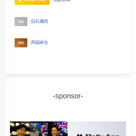
THẮNG CUỘC
:
白石雄亮
2ND
:
芦田卓也
3RD
-sponsor-