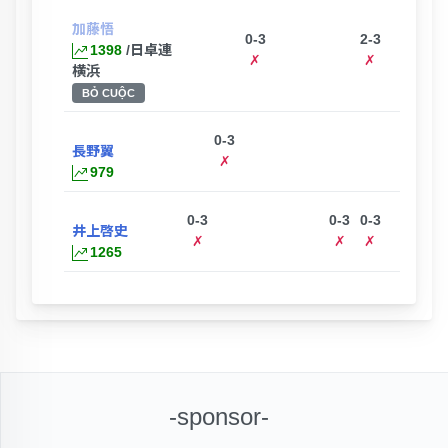
加藤悟
0-3
2-3
1398
/日卓連
✗
✗
横浜
BỎ CUỘC
0-3
長野翼
✗
979
0-3
0-3
0-3
井上啓史
✗
✗
✗
1265
-sponsor-