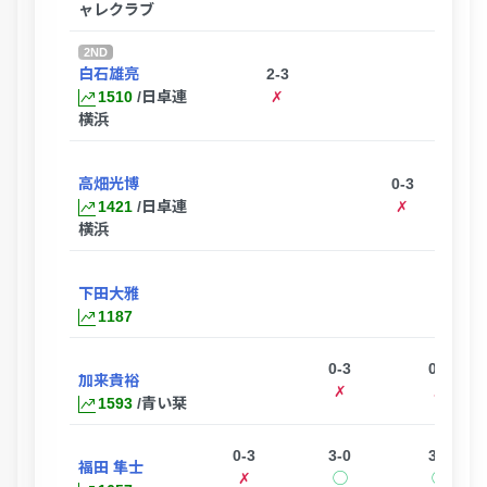
ャレクラブ
2ND
白石雄亮
2-3
1510
/日卓連
✗
横浜
高畑光博
0-3
1421
/日卓連
✗
横浜
下田大雅
1187
0-3
0-3
3-1
加来貴裕
✗
✗
◯
1593
/青い栞
0-3
3-0
3-1
福田 隼士
✗
◯
◯