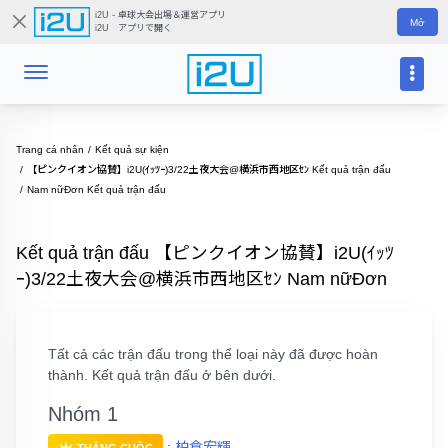
i2U - 卓球大会出場＆運営アプリ
Mở
i2U アプリで開く
Trang cá nhân
Kết quả sự kiện
【ピンクイオン協賛】i2U(ｲｯﾂｰ)3/22土夜大会@横浜市西地区ｾﾝ Kết quả trận đấu
Nam nữĐơn Kết quả trận đấu
Kết quả trận đấu 【ピンクイオン協賛】i2U(ｲｯﾂ
ｰ)3/22土夜大会@横浜市西地区ｾﾝ Nam nữĐơn
Tất cả các trận đấu trong thể loại này đã được hoàn
thành. Kết quả trận đấu ở bên dưới.
Nhóm 1
:
柏倉宏輝