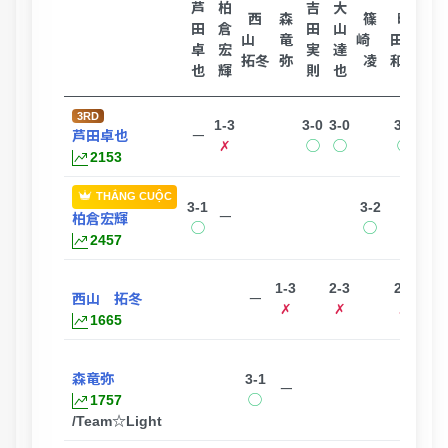
芦
柏
吉
大
狗
西
森
篠
町
田
倉
田
山
飼
山
竜
崎
田
卓
宏
実
達
穂
拓冬
弥
凌
和也
也
輝
則
也
高
3RD
1-3
3-0
3-0
3-1
芦田卓也
ー
✗
◯
◯
◯
2153
THẮNG CUỘC
3-1
3-2
3-0
ー
柏倉宏輝
◯
◯
◯
2457
1-3
2-3
2-3
西山 拓冬
ー
✗
✗
✗
1665
森竜弥
3-1
2-3
ー
1757
◯
✗
/Team☆Light