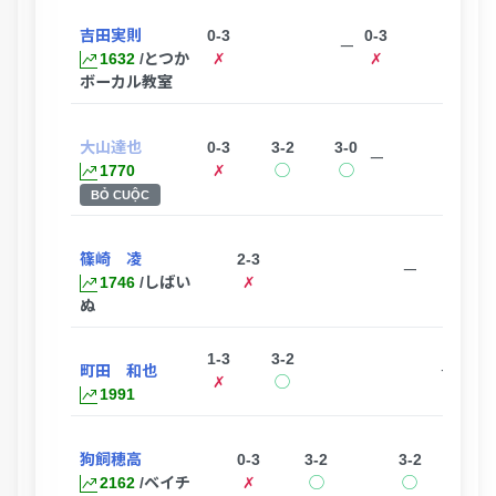
吉田実則
0-3
0-3
ー
1632
/とつか
✗
✗
ボーカル教室
大山達也
0-3
3-2
3-0
ー
1770
✗
◯
◯
BỎ CUỘC
篠崎 凌
2-3
2-3
ー
1746
/しばい
✗
✗
ぬ
1-3
3-2
町田 和也
ー
✗
◯
1991
狗飼穂高
0-3
3-2
3-2
ー
2162
/ベイチ
✗
◯
◯