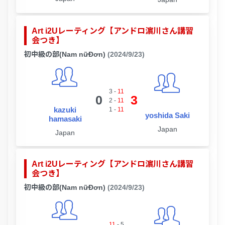
Art i2Uレーティング【アンドロ濵川さん講習
会つき】
初中級の部(Nam nữĐơn)
(2024/9/23)
3
-
11
0
3
2
-
11
kazuki
1
-
11
yoshida Saki
hamasaki
Japan
Japan
Art i2Uレーティング【アンドロ濵川さん講習
会つき】
初中級の部(Nam nữĐơn)
(2024/9/23)
11
-
5