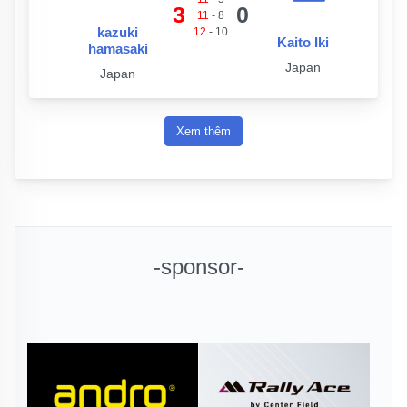
3
0
11
-
8
kazuki
12
-
10
Kaito Iki
hamasaki
Japan
Japan
Xem thêm
-sponsor-