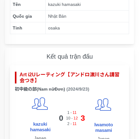
Tên
kazuki hamasaki
Quốc gia
Nhật Bản
Tỉnh
osaka
Kết quả trận đấu
Art i2Uレーティング【アンドロ濵川さん講習
会つき】
初中級の部(Nam nữĐơn)
(2024/9/23)
1
-
11
0
3
10
-
12
kazuki
2
-
11
Iwamoto
hamasaki
masami
Japan
Japan