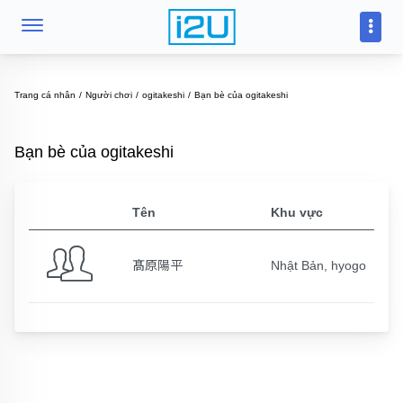
Trang cá nhân
Người chơi
ogitakeshi
Bạn bè của ogitakeshi
Bạn bè của ogitakeshi
Tên
Khu vực
髙原陽平
Nhật Bản, hyogo