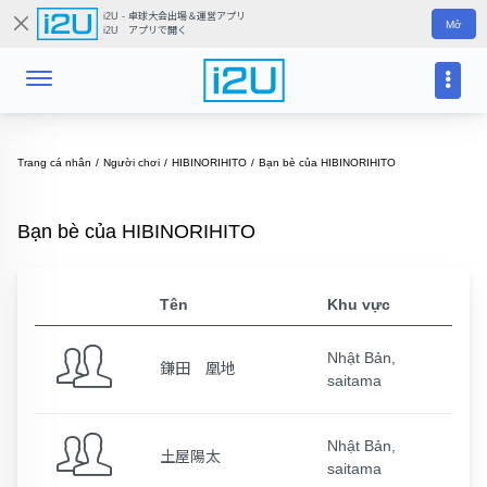
i2U - 卓球大会出場＆運営アプリ
Mở
i2U アプリで開く
Trang cá nhân
Người chơi
HIBINORIHITO
Bạn bè của HIBINORIHITO
Bạn bè của HIBINORIHITO
Tên
Khu vực
Nhật Bản,
鎌田 凰地
saitama
Nhật Bản,
土屋陽太
saitama