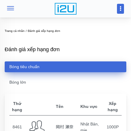
Trang cá nhân
Đánh giá xếp hạng đơn
Đánh giá xếp hạng đơn
Bóng tiêu chuẩn
Bóng lớn
Thứ
Xếp
Tên
Khu vực
hạng
hạng
Nhật Bản,
8461
岡村 瀬奈
1000P
mie