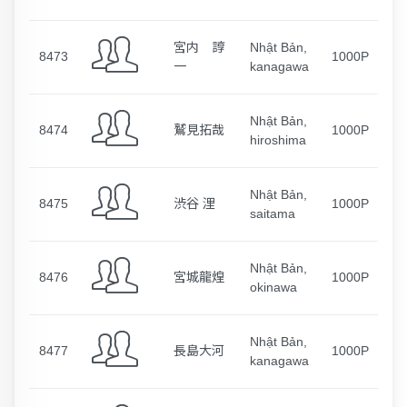
宮内 諄
Nhật Bản,
8473
1000P
一
kanagawa
Nhật Bản,
8474
鷲見拓哉
1000P
hiroshima
Nhật Bản,
8475
渋谷 浬
1000P
saitama
Nhật Bản,
8476
宮城龍煌
1000P
okinawa
Nhật Bản,
8477
長島大河
1000P
kanagawa