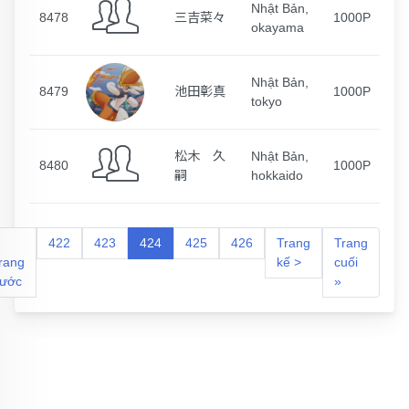
Nhật Bản,
8478
三吉菜々
1000P
okayama
Nhật Bản,
8479
池田彰真
1000P
tokyo
松木 久
Nhật Bản,
8480
1000P
嗣
hokkaido
422
423
424
425
426
Trang
Trang
rang
kế >
cuối
rước
»