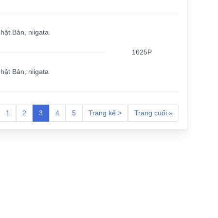
hật Bản, niigata
1625P
hật Bản, niigata
1
2
3
4
5
Trang kế >
Trang cuối »