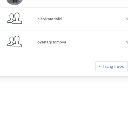
nishikatadaiki
N
oyanagi tomoya
N
< Trang trước