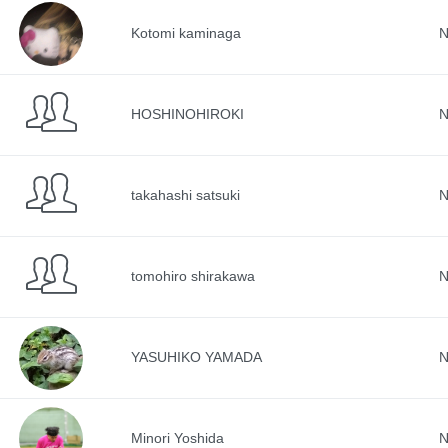
Kotomi kaminaga
N
HOSHINOHIROKI
N
takahashi satsuki
N
tomohiro shirakawa
N
YASUHIKO YAMADA
N
Minori Yoshida
N