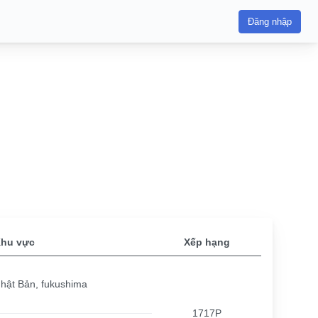
Đăng nhập
hu vực
Xếp hạng
hật Bản, fukushima
1717P