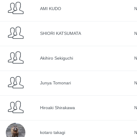
AMI KUDO
N
SHIORI KATSUMATA
N
Akihiro Sekiguchi
N
Junya Tomonari
N
Hiroaki Shirakawa
N
kotaro takagi
N