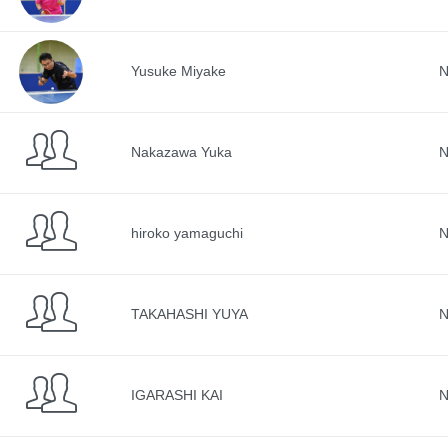
Yusuke Miyake
N
Nakazawa Yuka
N
hiroko yamaguchi
N
TAKAHASHI YUYA
N
IGARASHI KAI
N