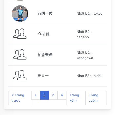
行則一秀
Nhật Bản, tokyo
Nhật Bản,
今村 諒
nagano
Nhật Bản,
柏倉宏輝
kanagawa
田旻一
Nhật Bản, aichi
< Trang
1
2
3
4
Trang
Trang
trước
kế >
cuối »