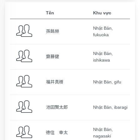
Tên
Khu vực
Nhật Bản,
孫銘赫
fukuoka
Nhật Bản,
齋藤健
ishikawa
福井真樹
Nhật Bản, gifu
池田賢太郎
Nhật Bản, ibaragi
Nhật Bản,
徳住 幸太
nagasaki