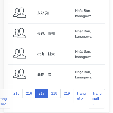
Nhật Bản,
友部 翔
kanagawa
Nhật Bản,
長谷川由翔
kanagawa
Nhật Bản,
松山 耕大
kanagawa
Nhật Bản,
高橋 悟
kanagawa
215
216
217
218
219
Trang
Trang
rang
kế >
cuối
rước
»