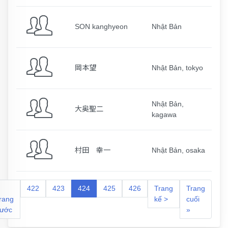
SON kanghyeon
Nhật Bản
岡本望
Nhật Bản, tokyo
Nhật Bản,
大奥聖二
kagawa
村田 幸一
Nhật Bản, osaka
422
423
424
425
426
Trang
Trang
rang
kế >
cuối
rước
»