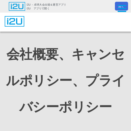
i2U - 卓球大会出場＆運営アプリ
開く
i2U アプリで開く
i2Uとは？
募集中の大会を見る
会社概要、キャンセ
大会運営の方
ルポリシー、プライ
お問合せ
バシーポリシー