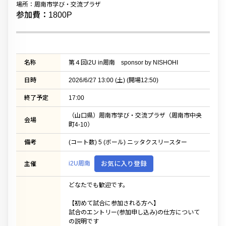
場所：周南市学び・交流プラザ
参加費：1800P
名称
第４回i2U in周南 sponsor by NISHOHI
日時
2026/6/27 13:00 (土) (開場12:50)
終了予定
17:00
（山口県）周南市学び・交流プラザ（周南市中央
会場
町4-10）
備考
(コート数) 5 (ボール) ニッタクスリースター
i2U周南
お気に入り登録
主催
どなたでも歓迎です。
【初めて試合に参加される方へ】
試合のエントリー(参加申し込み)の仕方について
の説明です