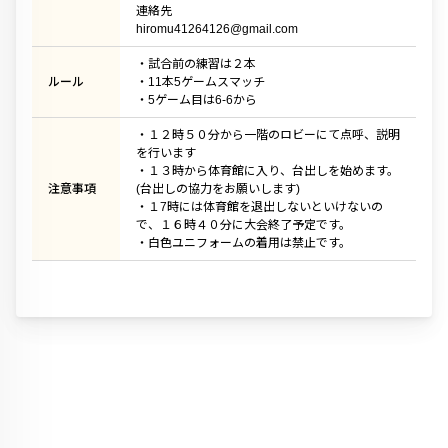
連絡先
hiromu41264126@gmail.com
・試合前の練習は２本
ルール
・11本5ゲームスマッチ
・5ゲーム目は6-6から
・１２時５０分から一階のロビーにて点呼、説明
を行います
・１３時から体育館に入り、台出しを始めます。
注意事項
(台出しの協力をお願いします)
・１7時には体育館を退出しないといけないの
で、１６時４０分に大会終了予定です。
・白色ユニフォームの着用は禁止です。