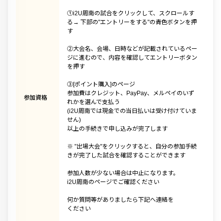
①i2U周南の試合をクリックして、スクロールす
る→ 下部の"エントリーをする"の青色ボタンを押
す
②大会名、会場、日時などが記載されているペー
ジに進むので、内容を確認してエントリーボタン
を押す
③[ポイント購入]のページ
参加費はクレジット、PayPay、メルペイのいず
参加資格
れかを選んで支払う
(i2U周南では現金での当日払いは受け付けていま
せん)
以上の手続きで申し込みが完了します
※ "出場大会"をクリックすると、自分の参加手続
きが完了した試合を確認することができます
参加人数が少ない場合は中止になります。
i2U周南のページでご確認ください
何か質問等がありましたら下記へ連絡を
ください