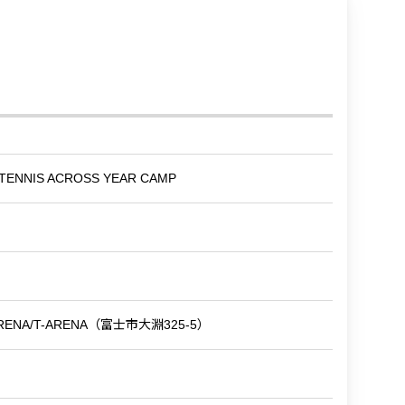
ENNIS ACROSS YEAR CAMP
A/T-ARENA（富士市大淵325-5）