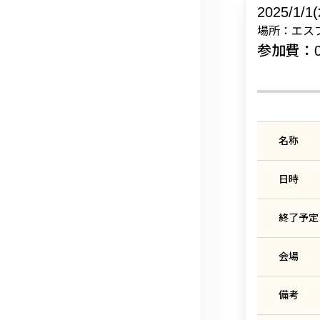
2025/1/1
場所：エスプ
参加費：0
名称
日時
終了予定
会場
備考