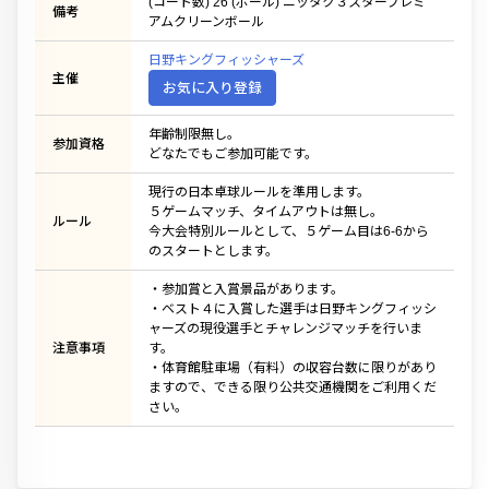
(コート数) 26 (ボール) ニッタク３スタープレミ
備考
アムクリーンボール
日野キングフィッシャーズ
主催
お気に入り登録
年齢制限無し。
参加資格
どなたでもご参加可能です。
現行の日本卓球ルールを準用します。
５ゲームマッチ、タイムアウトは無し。
ルール
今大会特別ルールとして、５ゲーム目は6-6から
のスタートとします。
・参加賞と入賞景品があります。
・ベスト４に入賞した選手は日野キングフィッシ
ャーズの現役選手とチャレンジマッチを行いま
注意事項
す。
・体育館駐車場（有料）の収容台数に限りがあり
ますので、できる限り公共交通機関をご利用くだ
さい。