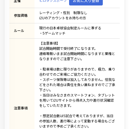
ヒロタクスポーツ
お気に入り登録
主催
レーティング・性別 制限なし
参加資格
i2Uのアカウントをお持ちの方
現行の日本卓球協会制定ルールに準ずる
ルール
・5ゲームマッチ
【注意事項】
試合開始時間で受付終了になります。
連絡等無いまま試合開始時間になりますと棄権と
なりますのでご注意下さい。
・駐車場は数に限りがありますので、極力、乗り
合わせでのご来場にご協力ください。
・スポーツ保険等は加入しておりません。怪我な
どをされた場合は責任を負い兼ねますのでご了承
下さい。
・当日はみなさまのスマートフォン、タブレット
を用いてi2Uサイトから得点入力や進行状況確認
をしていただきます。
注意事項
・想定試合数は5試合で考えておりますが、当日
の参加人数、進行等によって変動する場合もござ
いますので予めご了承ください。