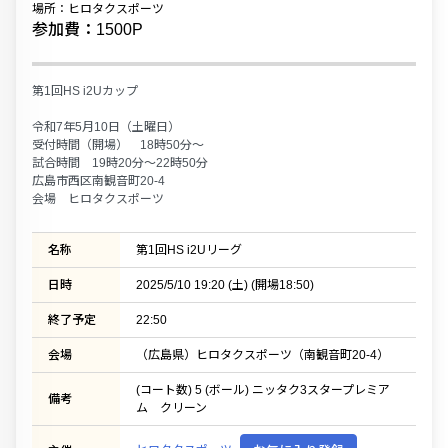
場所：ヒロタクスポーツ
参加費：1500P
第1回HS i2Uカップ
令和7年5月10日（土曜日）
受付時間（開場） 18時50分〜
試合時間 19時20分〜22時50分
広島市西区南観音町20-4
会場 ヒロタクスポーツ
名称
第1回HS i2Uリーグ
日時
2025/5/10 19:20 (土) (開場18:50)
終了予定
22:50
会場
（広島県）ヒロタクスポーツ（南観音町20-4）
(コート数) 5 (ボール) ニッタク3スタープレミア
備考
ム クリーン