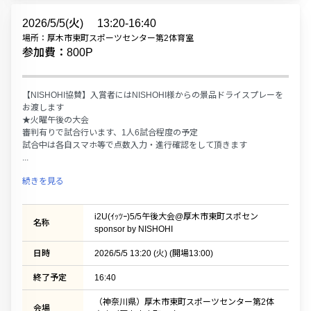
2026/5/5(火)
13:20-16:40
場所：厚木市東町スポーツセンター第2体育室
参加費：800P
【NISHOHI協賛】入賞者にはNISHOHI様からの景品ドライスプレーを
お渡します
★火曜午後の大会
審判有りで試合行います、1人6試合程度の予定
試合中は各自スマホ等で点数入力・進行確認をして頂きます
...
続きを見る
i2U(ｲｯﾂｰ)5/5午後大会@厚木市東町スポセン
名称
sponsor by NISHOHI
日時
2026/5/5 13:20 (火) (開場13:00)
終了予定
16:40
（神奈川県）厚木市東町スポーツセンター第2体
会場