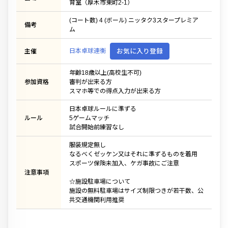
育室（厚木市東町2-1）
(コート数) 4 (ボール) ニッタク3スタープレミア
備考
ム
日本卓球連衡
お気に入り登録
主催
年齢18歳以上(高校生不可)
参加資格
審判が出来る方
スマホ等での得点入力が出来る方
日本卓球ルールに準ずる
ルール
5ゲームマッチ
試合開始前練習なし
服装規定無し
なるべくゼッケン又はそれに準ずるものを着用
スポーツ保険未加入、ケガ事故にご注意
注意事項
☆施設駐車場について
施設の無料駐車場はサイズ制限つきが若干数、公
共交通機関利用推奨