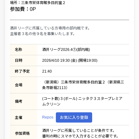
場所：三条市栄体育館多目的室２
参加費：0P
酒井リーグに所属している方専用の部内戦です。
主催者３名の他９名を募集いたします。
名称
酒井リーグ2026.4①(部内戦)
日時
2026/4/10 19:30 (金) (開場19:00)
終了予定
21:40
（新潟県）三条市栄体育館多目的室２（新潟県三
会場
条市新堀2113）
(コート数) 3 (ボール) ニッタク３スタープレミア
備考
ムクリーン
Repos
お気に入り登録
主催
酒井リーグに所属していることが条件です。
参加資格
審判の時にスマホで入力することが必要です。