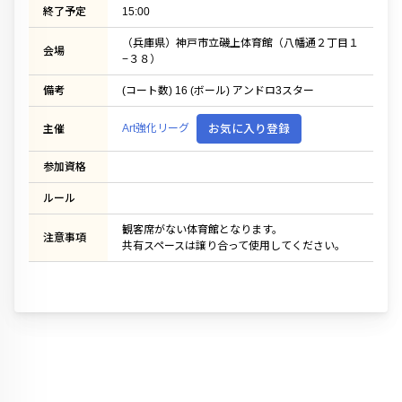
終了予定
15:00
（兵庫県）神戸市立磯上体育館（八幡通２丁目１
会場
−３８）
備考
(コート数) 16 (ボール) アンドロ3スター
Art強化リーグ
お気に入り登録
主催
参加資格
ルール
観客席がない体育館となります。
注意事項
共有スペースは譲り合って使用してください。