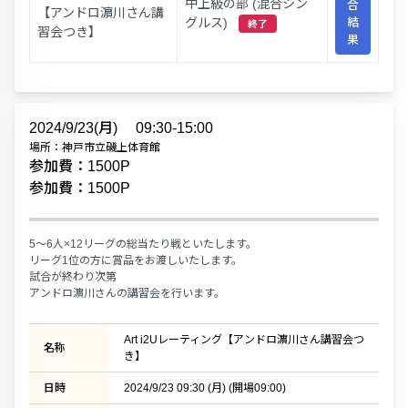
中上級の部 (混合シン
合
【アンドロ濵川さん講
グルス)
結
終了
習会つき】
果
2024/9/23(月)
09:30-15:00
場所：神戸市立磯上体育館
参加費：1500P
参加費：1500P
5〜6人×12リーグの総当たり戦といたします。
リーグ1位の方に賞品をお渡しいたします。
試合が終わり次第
アンドロ濵川さんの講習会を行います。
Art i2Uレーティング【アンドロ濵川さん講習会つ
名称
き】
日時
2024/9/23 09:30 (月) (開場09:00)