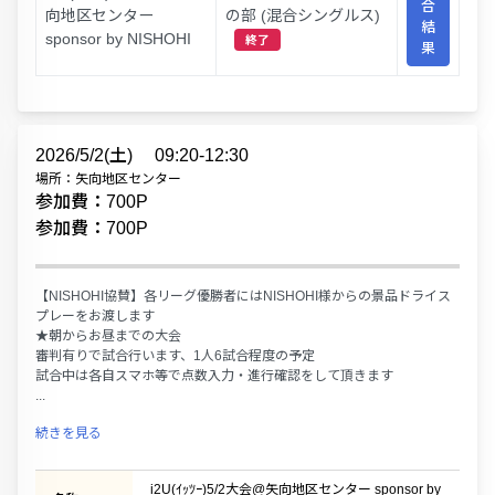
合
向地区センター
の部 (混合シングルス)
結
sponsor by NISHOHI
終了
果
2026/5/2(土)
09:20-12:30
場所：矢向地区センター
参加費：700P
参加費：700P
【NISHOHI協賛】各リーグ優勝者にはNISHOHI様からの景品ドライス
プレーをお渡します
★朝からお昼までの大会
審判有りで試合行います、1人6試合程度の予定
試合中は各自スマホ等で点数入力・進行確認をして頂きます
...
続きを見る
i2U(ｲｯﾂｰ)5/2大会@矢向地区センター sponsor by