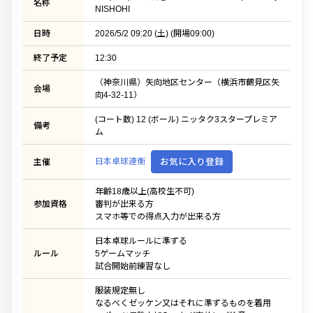
名称
NISHOHI
日時
2026/5/2 09:20 (土) (開場09:00)
終了予定
12:30
（神奈川県）矢向地区センター（横浜市鶴見区矢
会場
向4-32-11）
(コート数) 12 (ボール) ニッタク3スタープレミア
備考
ム
日本卓球連衡
お気に入り登録
主催
年齢18歳以上(高校生不可)
参加資格
審判が出来る方
スマホ等での得点入力が出来る方
日本卓球ルールに準ずる
ルール
5ゲームマッチ
試合開始前練習なし
服装規定無し
なるべくゼッケン又はそれに準ずるものを着用