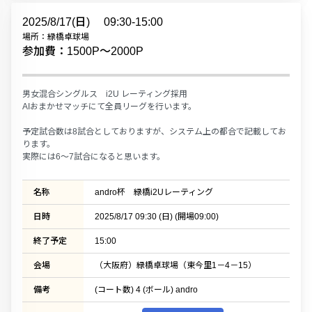
2025/8/17(日)
09:30-15:00
場所：緑橋卓球場
参加費：1500P〜2000P
男女混合シングルス i2U レーティング採用
AIおまかせマッチにて全員リーグを行います。
予定試合数は8試合としておりますが、システム上の都合で記載してお
ります。
実際には6～7試合になると思います。
名称
andro杯 緑橋i2Uレーティング
日時
2025/8/17 09:30 (日) (開場09:00)
終了予定
15:00
会場
（大阪府）緑橋卓球場（東今里1－4－15）
備考
(コート数) 4 (ボール) andro