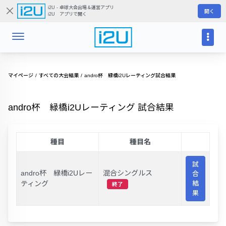
i2U - 卓球大会出場＆運営アプリ
開く
i2U アプリで開く
マイページ
すべての大会結果
andro杯 緑橋i2Uレーティング試合結果
andro杯 緑橋i2Uレーティング 試合結果
種目
種目名
試
andro杯 緑橋i2Uレー
混合シングルス
合
ティング
結
終了
果