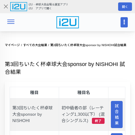
i2U - 卓球大会出場＆運営アプリ
開く
i2U アプリで開く
マイページ
すべての大会結果
第3回ちいたく杯卓球大会sponsor by NISHOHI試合結果
第3回ちいたく杯卓球大会sponsor by NISHOHI 試
合結果
種目
種目名
試
第3回ちいたく杯卓球
初中級者の部（レーテ
合
大会sponsor by
ィング1,300以下） (混
結
NISHOHI
合シングルス)
終了
果