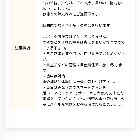
台の準備、片付け、ゴミの持ち帰りのご協力をお
願いいたします。
お帰りの際忘れ物にご注意下さい。
時間内でなるべく多くの試合を行います。
スポーツ保険等は加入しておりません。
怪我などをされた場合は責任をおいかねますので
注意事項
ご了承下さい。
・各自感染対策を行い、自己責任でご参加くださ
い。
・貴重品などの管理は自己責任でお願 い致しま
す。
・熱中症対策
水分補給と体調には十分お気お付け下さい。
・当日はみなさまのスマートフォンを
用いてi2U(イッツー) サイトから点数入 力や進行
確認をしていただきます。携帯の電池切れ防止の
為モバイル充電器をお持ち頂けたらと思います。