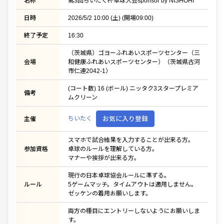
名称
第3回ちいたく杯卓球大会sponsor by NISHOHI
日時
2026/5/2 10:00 (土) (開場09:00)
終了予定
16:30
（茨城県）ゴヨーふれあいスポーツセンター（三
会場
和健康ふれあいスポーツセンター）（茨城県古河
市仁連2042-1）
(コート数) 16 (ボール) ニッタク3スタープレミア
備考
ムクリーン
ちいたく
お気に入り登録
主催
スマホで試合結果を入力することが出来る方。
参加資格
卓球のルールを理解している方。
マナーや挨拶が出来る方。
現行の日本卓球協会ルールに準ずる。
ルール
5ゲームマッチ。タイムアウトは適用しません。
ゼッケンの着用お願いします。
両方の種目にエントリーしないようにお願いしま
す。