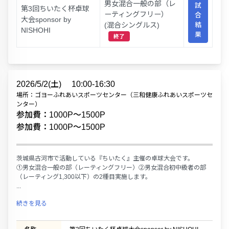
男女混合一般の部（レ
試
第3回ちいたく杯卓球
ーティングフリー）
合
大会sponsor by
(混合シングルス)
結
NISHOHI
果
終了
2026/5/2(土)
10:00-16:30
場所：ゴヨーふれあいスポーツセンター（三和健康ふれあいスポーツセ
ンター）
参加費：1000P〜1500P
参加費：1000P〜1500P
茨城県古河市で活動している『ちいたく』主催の卓球大会です。
①男女混合一般の部（レーティングフリー）②男女混合初中級者の部
（レーティング1,300以下）の2種目実施します。
...
続きを見る