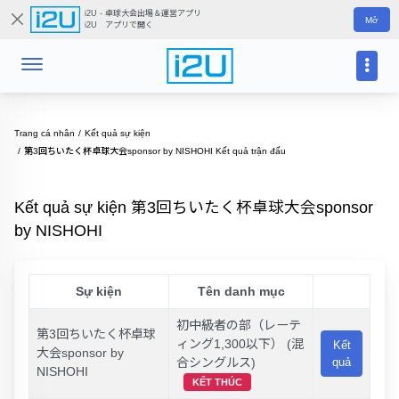
i2U - 卓球大会出場＆運営アプリ
Mở
i2U アプリで開く
Trang cá nhân
Kết quả sự kiện
第3回ちいたく杯卓球大会sponsor by NISHOHI Kết quả trận đấu
Kết quả sự kiện 第3回ちいたく杯卓球大会sponsor
by NISHOHI
Sự kiện
Tên danh mục
初中級者の部（レーテ
第3回ちいたく杯卓球
ィング1,300以下） (混
Kết
大会sponsor by
合シングルス)
quả
NISHOHI
KẾT THÚC