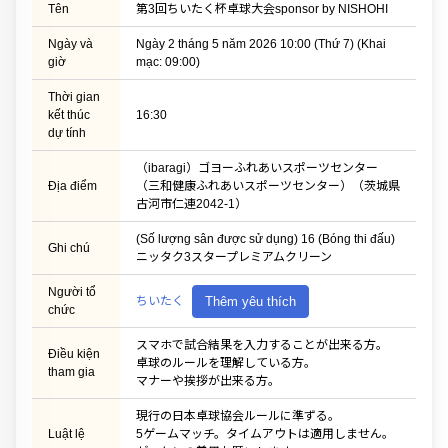
Tên
第3回ちいたく杯卓球大会sponsor by NISHOHI
Ngày và
Ngày 2 tháng 5 năm 2026 10:00 (Thứ 7) (Khai
giờ
mạc: 09:00)
Thời gian
kết thúc
16:30
dự tính
（ibaragi）ゴヨーふれあいスポーツセンター
Địa điểm
（三和健康ふれあいスポーツセンター）（茨城県
古河市仁連2042-1）
(Số lượng sân được sử dụng) 16 (Bóng thi đấu)
Ghi chú
ニッタク3スタープレミアムクリーン
Người tổ
ちいたく
Thêm yêu thích
chức
スマホで試合結果を入力することが出来る方。
Điều kiện
卓球のルールを理解している方。
tham gia
マナーや挨拶が出来る方。
現行の日本卓球協会ルールに準ずる。
Luật lệ
5ゲームマッチ。タイムアウトは適用しません。