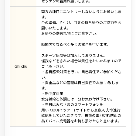
ゼッケンの着用お願いします。
両方の種目にエントリーしないようにお願いしま
す。
台の準備、片付け、ゴミの持ち帰りのご協力をお
願いいたします。
お帰りの際忘れ物にご注意下さい。
時間内でなるべく多くの試合を行います。
スポーツ保険等は加入しておりません。
怪我などをされた場合は責任をおいかねますので
Ghi chú
ご了承下さい。
・各自感染対策を行い、自己責任でご参加くださ
い。
・貴重品などの管理は自己責任でお願 い致しま
す。
・熱中症対策
水分補給と体調には十分お気お付け下さい。
・当日はみなさまのスマートフォンを
用いてi2U(イッツー) サイトから点数入 力や進行
確認をしていただきます。携帯の電池切れ防止の
為モバイル充電器をお持ち頂けたらと思います。