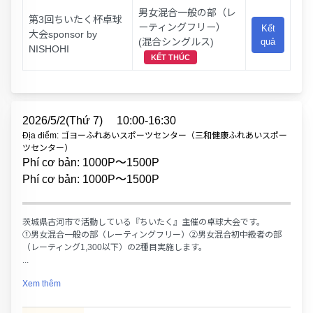
男女混合一般の部（レ
第3回ちいたく杯卓球
ーティングフリー）
Kết
大会sponsor by
(混合シングルス)
quả
NISHOHI
KẾT THÚC
2026/5/2(Thứ 7)
10:00-16:30
Địa điểm: ゴヨーふれあいスポーツセンター（三和健康ふれあいスポー
ツセンター）
Phí cơ bản: 1000P〜1500P
Phí cơ bản: 1000P〜1500P
茨城県古河市で活動している『ちいたく』主催の卓球大会です。
①男女混合一般の部（レーティングフリー）②男女混合初中級者の部
（レーティング1,300以下）の2種目実施します。
...
Xem thêm