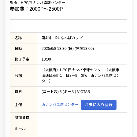
場所：HPC西ナンバ卓球センター
参加費：2000P〜2500P
名称
第4回 I2Uなんばカップ
日時
2025/6/8 13:30 (日) (開場13:00)
終了予定
18:00
（大阪府）HPC西ナンバ卓球センター（大阪市
会場
浪速区幸町1丁目3－9 3階 西ナンバ卓球セン
ター）
備考
(コート数) 3 (ボール) VICTAS
西ナンバ卓球センター
お気に入り登録
主催
参加資格
ルール