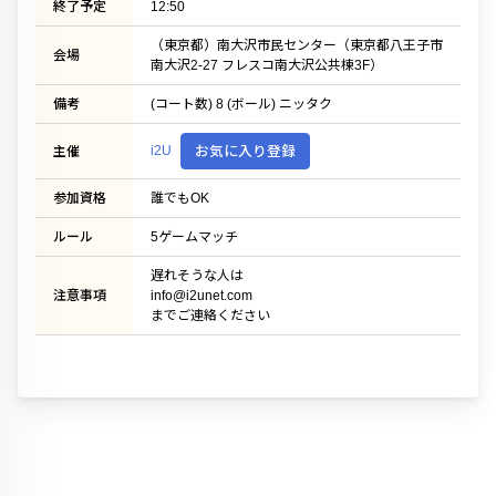
終了予定
12:50
（東京都）南大沢市民センター（東京都八王子市
会場
南大沢2-27 フレスコ南大沢公共棟3F）
備考
(コート数) 8 (ボール) ニッタク
i2U
お気に入り登録
主催
参加資格
誰でもOK
ルール
5ゲームマッチ
遅れそうな人は
注意事項
info@i2unet.com
までご連絡ください