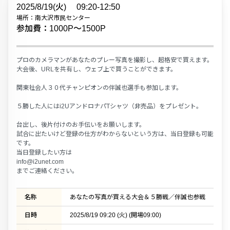
2025/8/19(火)
09:20-12:50
場所：南大沢市民センター
参加費：1000P〜1500P
プロのカメラマンがあなたのプレー写真を撮影し、超格安で買えます。
大会後、URLを共有し、ウェブ上で買うことができます。
関東社会人３０代チャンピオンの伴誠也選手も参加します。
５勝した人にはi2UアンドロナパTシャツ（非売品）をプレゼント。
台出し、後片付けのお手伝いをお願いします。
試合に出たいけど登録の仕方がわからないという方は、当日登録も可能
です。
当日登録したい方は
info@i2unet.com
までご連絡ください。
名称
あなたの写真が買える大会＆５勝戦／伴誠也参戦
日時
2025/8/19 09:20 (火) (開場09:00)