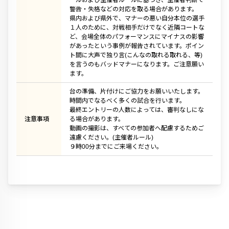
ールおよび主催者ルールに基づき、主催者判断で
警告・失格などの対応を取る場合があります。
県内および県外で、マナーの悪い自分本位の選手
１人のために、対戦相手だけでなく近隣コートな
ど、会場全体のパフォーマンスにマイナスの影響
があったという事例が報告されています。ポイン
ト間に大声で独り言(こんなの取れる取れる、等)
を言うのもバッドマナーになります。ご注意願い
ます。
台の準備、片付けにご協力をお願いいたします。
時間内でなるべく多くの試合を行います。
最終エントリーの人数によっては、審判なしにな
注意事項
る場合があります。
動画の撮影は、すべての参加者へ配慮するためご
遠慮ください。(主催者ルール)
９時00分までにご来場ください。