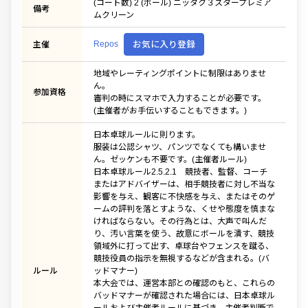
(コート数) 2 (ボール) ニッタク３スタープレミア
備考
ムクリーン
Repos
お気に入り登録
主催
地域やレーティングポイントに制限はありませ
ん。
参加資格
審判の時にスマホで入力することが必要です。
(主催者がお手伝いすることもできます。)
日本卓球ルールに則ります。
服装は公認シャツ、パンツでなくても構いませ
ん。ゼッケンも不要です。(主催者ルール)
日本卓球ルール2.5.2.1 競技者、監督、コーチ
またはアドバイザーは、相手競技者に対し不当な
影響を与え、観客に不快感を与え、またはそのゲ
ームの評判を落とすような、くせや態度を慎まな
ければならない。その行為とは、大声で叫んだ
り、汚い言葉を使う、故意にボールを潰す、競技
領域外に打って出す、卓球台やフェンスを蹴る、
競技役員の指示を無視するなどが含まれる。(バ
ルール
ッドマナー)
本大会では、運営本部との確認のもと、これらの
バッドマナーが確認された場合には、日本卓球ル