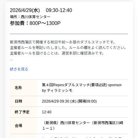
2026/4/29(水)
09:30-12:40
場所：西川体育センター
参加費：800P〜1300P
新潟市西蒲区で開催する祝日午前～お昼のダブルスマッチです。
主催者ルールを明記いたしました。ルールの欄をよく読んでください。
主催者ルールを設けることは、運営本部に確認済みです。
...
続きを見る
第４回Reposダブルスマッチ(要項必読) sponsor
名称
by ティラミッシモ
日時
2026/4/29 09:30 (水) (開場09:00)
終了予定
12:40
（新潟県）西川体育センター（新潟市西蒲区川崎
会場
１ー１）