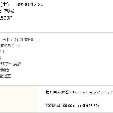
1(土)
09:00-12:30
谷卓球場
500P
9時から松が谷i2U開催！！
加賞あり ☆
れ】
場
習終了～挨拶
合開始
完全退室
第13回 松が谷i2U sponsor by ティラミ
2026/1/31 09:00 (土) (開場08:30)