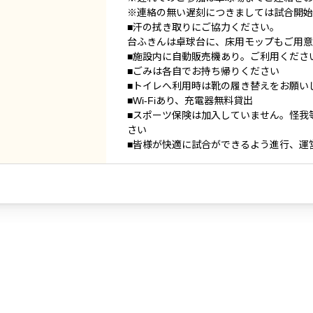
※連絡の無い遅刻につきましては試合開始
■汗の拭き取りにご協力ください。
台ふきんは卓球台に、床用モップもご用意
■施設内に自動販売機あり。ご利用くださ
■ごみは各自でお持ち帰りください
■トイレへ利用時は靴の履き替えをお願い
■Wi-Fiあり、充電器無料貸出
■スポーツ保険は加入していません。怪我
さい
■皆様が快適に試合ができるよう進行、運