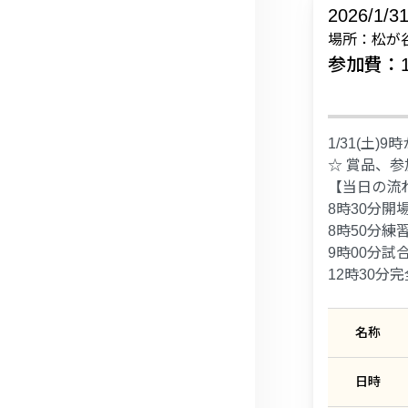
2026/1/3
場所：松が
参加費：1
1/31(土)
☆ 賞品、参
【当日の流
8時30分開
8時50分練
9時00分試
12時30分
名称
日時