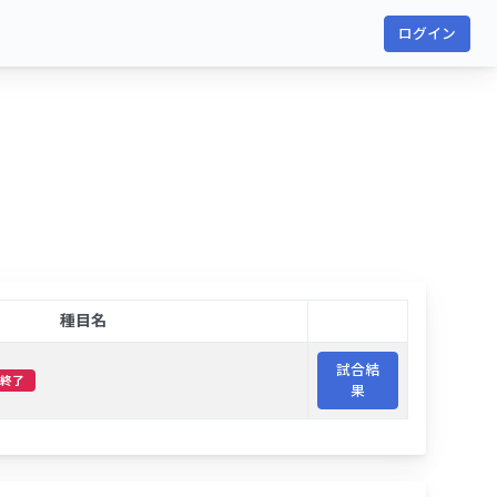
ログイン
種目名
試合結
終了
果