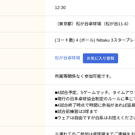
12:30
（東京都）松が谷卓球場（松が谷11-6）
(コート数) 4 (ボール) Nittaku 3スタ
松が谷卓球場
お気に入り登録
所属等関係なく参加可能です。
■4試合予定、5ゲームマッチ、タイムア
■現行の日本卓球協会制定のルールに準じ
■4試合終了時点で時間に余裕があれば延
■試合前練習は3球まで
■ウェアは自由ですが白系はお控えくださ
※遅れてのご参加は卓球場までご連絡をお