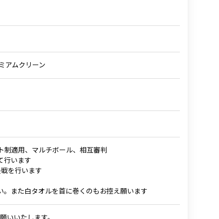
ープレミアムクリーン
ウト制適用、マルチボール、相互審判
て行います
長戦を行います
い。また白タオルを首に巻くのもお控え願います
願いいたします。