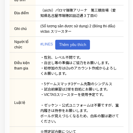
dự tính
（aichi）パロマ瑞穂アリーナ 第三競技場（愛
Địa điểm
知県名古屋市瑞穂区田辺通３丁目4）
(Số lượng sân được sử dụng) 2 (Bóng thi đấu)
Ghi chú
victas スリースター
Người tổ
#LINES
Thêm yêu thích
chức
・性別、レベル不問です。
Điều kiện
・台出し等の準備はご協力をお願いします。
tham gia
・初参加の方はi2uのアカウント作成からよろし
くお願いします。
・5ゲームスマッチ3ゲーム先取のシングルス
・試合前練習は2球を目処にお願いします。
・VICTASスリースターを使用予定です。
Luật lệ
・ゼッケン・公式ユニフォームは不要ですが、室
内履きは持参をお願いします。
ボールが見えづらくなるため、白系の服は避けて
ください。
※想定試合数について