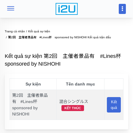
Trang cá nhân
Kết quả sự kiện
第2回 主催者景品有 #Lines杯 sponsored by NISHOHI Kết quả trận đấu
Kết quả sự kiện 第2回 主催者景品有 #Lines杯
sponsored by NISHOHI
Sự kiện
Tên danh mục
第2回 主催者景品
有 #Lines杯
混合シングルス
Kết
sponsored by
quả
KẾT THÚC
NISHOHI