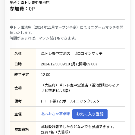
場所：卓トレ豊中蛍池店
参加費：0P
卓トレ蛍池店（2024年11月オープン予定）にてミニゲームマッチを開
催いたします。
時間があまれば、マシン試打もできます。
名称
卓トレ豊中蛍池店 ゼロコインマッチ
日時
2024/12/30 09:10 (月) (開場09:00)
終了予定
12:00
（大阪府）卓トレ豊中蛍池店（蛍池西町2-8-2 ア
会場
サヒ空港ビル3階）
備考
(コート数) 2 (ボール) ニッタク3スター
北おおさか草卓球
お気に入り登録
主催
卓球愛好者でしたらどなたでも参加できます。
参加資格
定員7名（先着順）