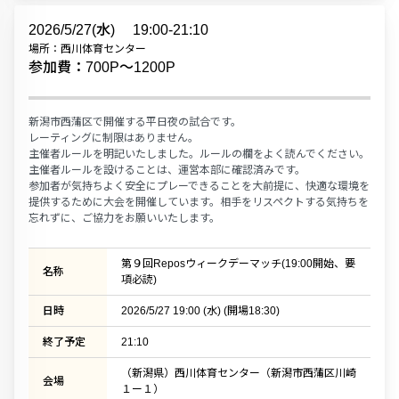
2026/5/27(水)
19:00-21:10
場所：西川体育センター
参加費：700P〜1200P
新潟市西蒲区で開催する平日夜の試合です。
レーティングに制限はありません。
主催者ルールを明記いたしました。ルールの欄をよく読んでください。
主催者ルールを設けることは、運営本部に確認済みです。
参加者が気持ちよく安全にプレーできることを大前提に、快適な環境を
提供するために大会を開催しています。相手をリスペクトする気持ちを
忘れずに、ご協力をお願いいたします。
第９回Reposウィークデーマッチ(19:00開始、要
名称
項必読)
日時
2026/5/27 19:00 (水) (開場18:30)
終了予定
21:10
（新潟県）西川体育センター（新潟市西蒲区川崎
会場
１ー１）