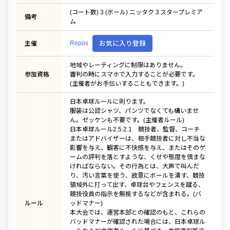
(コート数) 3 (ボール) ニッタク３スタープレミア
備考
ム
Repos
お気に入り登録
主催
地域やレーティングに制限はありません。
参加資格
審判の時にスマホで入力することが必要です。
(主催者がお手伝いすることもできます。)
日本卓球ルールに則ります。
服装は公認シャツ、パンツでなくても構いませ
ん。ゼッケンも不要です。(主催者ルール)
日本卓球ルール2.5.2.1 競技者、監督、コーチ
またはアドバイザーは、相手競技者に対し不当な
影響を与え、観客に不快感を与え、またはそのゲ
ームの評判を落とすような、くせや態度を慎まな
ければならない。その行為とは、大声で叫んだ
り、汚い言葉を使う、故意にボールを潰す、競技
領域外に打って出す、卓球台やフェンスを蹴る、
競技役員の指示を無視するなどが含まれる。(バ
ルール
ッドマナー)
本大会では、運営本部との確認のもと、これらの
バッドマナーが確認された場合には、日本卓球ル