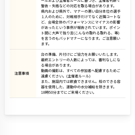
ールおよび主催者ルールに基づき、主催者判断で
警告・失格などの対応を取る場合があります。
県内および県外で、マナーの悪い自分本位の選手
１人のために、対戦相手だけでなく近隣コートな
ど、会場全体のパフォーマンスにマイナスの影響
があったという事例が報告されています。ポイン
ト間に大声で独り言(こんなの取れる取れる、等)
を言うのもバッドマナーになります。ご注意願い
ます。
台の準備、片付けにご協力をお願いいたします。
最終エントリーの人数によっては、審判なしにな
る場合があります。
動画の撮影は、すべての参加者へ配慮するためご
注意事項
遠慮ください。(主催者ルール)
また、施設内では飲食できません。栓のできる容
器を使用した、運動中の水分補給を除きます。
18時50分までにご来場ください。